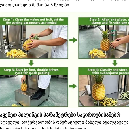
იათ დაიწყონ მუშაობა 5 წუთები.
ააყენეთ პილინგის პარამეტრები საჭიროებისამებრ
ოსტნეული. აღჭურვილობის ოპერაციული პანელი წყალგაუმტა
ლის ტიპისა და კანის სისქის მიხედვით.