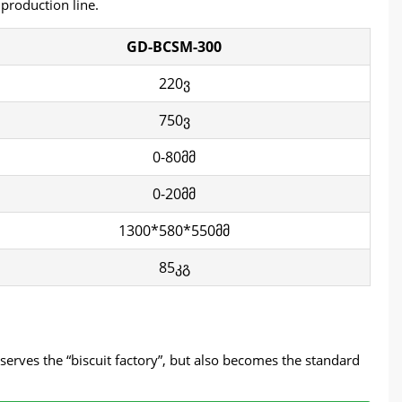
 production line
.
GD-BCSM-300
220ვ
750ვ
0-80მმ
0-20მმ
1300*580*550მმ
85კგ
serves the
“
biscuit factory
”,
but also becomes the standard