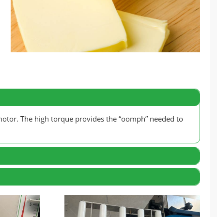
motor
.
The high torque provides the
“
oomph
”
needed to
batches that bake unevenly
overload protection ensures the motor won’t burn out