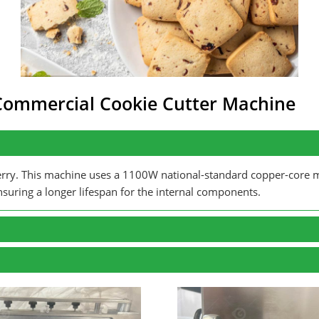
Commercial Cookie Cutter Machine
erry
.
This machine uses a 1100W national-standard copper-core 
nsuring a longer lifespan for the internal components
.
ls
you can dial in the exact millimeter
No more
thick and thin
ective shield keeps dust out and fingers safe
while the built-in 