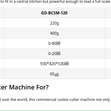
to fit in a central kitchen but powerful enough to lead a full-scale
GD-BCSM-120
220ვ
400ვ
0-80მმ
0-20მმ
930*420*530მმ
65კგ
ter Machine For
?
 over the world
,
this commercial cookie cutter machine not only 