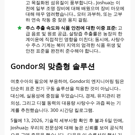
고 목질화된 섬유질이 풍부합니다.. Joshua는 이
전에 일부 조명 장비에 대해 배웠으며 장비 마모에
대해 매우 염려했습니다., 모터 과부하, 또는 고부
하 연속 작동 중 잦은 용지 걸림.
주스 추출 속도와 식품 안전에 대한 이중 표준:
고
급 음료 및 원료 공급, 설탕즙 추출률은 농장의 한
계이윤에 직접적인 영향을 미친다; 동시에, 사탕수
수 주스 기계는 북미 지역의 엄격한 식품 위생 및
안전 표준을 완전히 준수해야 합니다..
Gondor의 맞춤형 솔루션
여호수아의 필요에 부응하여, Gondor의 엔지니어링 팀은
단순히 표준 전기 구동 솔루션을 적용한 것이 아닙니다..
대신에, 실용성에 중점을 두었습니다, 경제, 유지관리 편
의성, 그리고 디젤 동력의 대용량 사탕수수 과즙 짜는 기
계를 추천했습니다. 300 시간당 킬로그램.
5월에 13, 2026, 기술적 세부사항 확인 후 불과 6일 만에,
Joshua는 우리의 전문성에 대해 높은 신뢰를 보여 공식적
으로 구매 주문을 했습니다.. 다음은 이 솔루션의 핵심 기