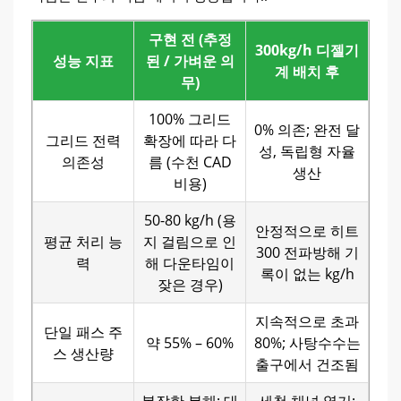
구현 전 (추정
300kg/h 디젤기
성능 지표
된 / 가벼운 의
계 배치 후
무)
100% 그리드
0% 의존; 완전 달
그리드 전력
확장에 따라 다
성, 독립형 자율
의존성
름 (수천 CAD
생산
비용)
50-80 kg/h (용
안정적으로 히트
평균 처리 능
지 걸림으로 인
300 전파방해 기
력
해 다운타임이
록이 없는 kg/h
잦은 경우)
지속적으로 초과
단일 패스 주
약 55% – 60%
80%; 사탕수수는
스 생산량
출구에서 건조됨