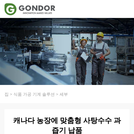
집
>
식품 가공 기계 솔루션
>
세부
캐나다 농장에 맞춤형 사탕수수 과
즙기 납품