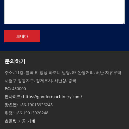
보내다
문의하기
주소:
11층, 블록 B, 정상 하모니 빌딩, 85 완통거리, 허난 자유무역
시험구 정동지구, 정저우시, 허난성, 중국
PC:
450000
웹사이트:
https://gondormachinery.com/
왓츠앱:
+86-19013926248
위챗
: +86 19013926248
초콜릿 가공 기계