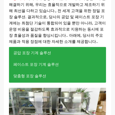
해결하기 위해, 우리는 효율적으로 개발하고 제조하기 위
해 최선을 다하고 있습니다., 전 세계 고객을 위한 정밀 포
장 솔루션. 결과적으로, 당사의 공압 및 페이스트 포장 기
계에는 최첨단 기술이 통합되어 있을 뿐만 아니라, 고객이
운영 비용을 절감하도록 효과적으로 지원하는 동시에 포
장 효율성과 품질을 향상시킵니다.. 아래에, 당사의 주요
제품과 적용 장점에 대한 자세한 소개를 제공합니다..
공압 포장 기계 솔루션
페이스트 포장 기계 솔루션
맞춤형 포장 솔루션
공압 포장기의 주요 용도
페이스트 포장기의 주요 용도
우리는 각 고객마다 고유한 요구 사항이 있다는 것을
이해합니다.; 그러므로, 우리는 맞춤형 장비 구성을
공압 포장 기계는 다양한 식품의 자동화를 위해 특별
페이스트 포장 기계는 고점도 재료용으로 특별히 설
제공합니다. 포장 크기인지, 속도, 재료, 또는 디자인,
히 설계되었습니다., 특히 세분화된 포장에 적합합니
계되었습니다., 케첩과 같은, 소스, 잼, 그리고 연고.
우리는 고객의 특정 요구에 따라 조정할 수 있습니
다., 가루로 만든, 그리고 액체류. 그러므로, 이 포장
더 많은 것은 무엇입니까, 이 식품 포장 장비는 다양
다, 이를 통해 시장 변화와 개인 선호도를 충족할 수
기계는 식품과 같은 산업에 널리 적용됩니다., 의약
한 농도의 재료를 처리할 수 있습니다., 매 사이클마