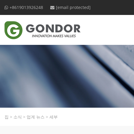
+8619013926248
[email protected]
집
>
소식
>
업계 뉴스
>
세부