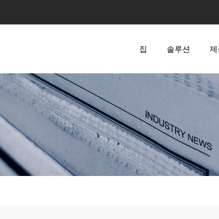
집
솔루션
제