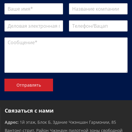
Отправлять
Связаться с нами
Адрес:
1й этаж, Блок Б, Здание Чжэншан Гармонии, 85
Вантонг-стрит, Район Чжэндун пилотной зоны свободной