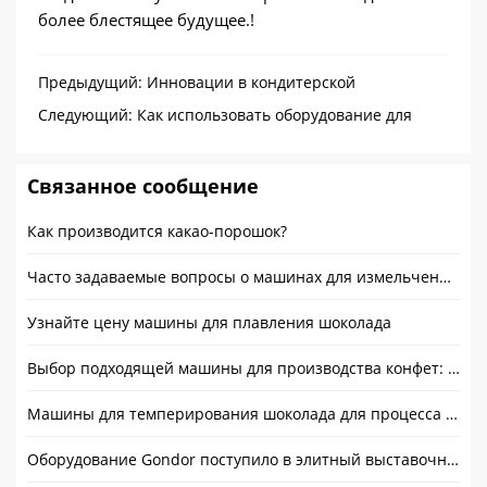
более блестящее будущее.!
Предыдущий:
Инновации в кондитерской
промышленности: Ключевая роль оборудования для
Следующий:
Как использовать оборудование для
формовки конфет
переработки какао для изготовления шоколада
Связанное сообщение
Как производится какао-порошок?
Часто задаваемые вопросы о машинах для измельчения какао
Узнайте цену машины для плавления шоколада
Выбор подходящей машины для производства конфет: Руководство по закупкам и советы по использованию
Машины для темперирования шоколада для процесса изготовления шоколада на заводе
Оборудование Gondor поступило в элитный выставочный зал Катара