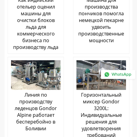
отельер оценил
производства
машины для
пончиков помогла
очистки блоков
немецкой пекарне
льда для
удвоить
коммерческого
производственные
бизнеса по
мощности
производству льда
Линия по
Горизонтальный
производству
миксер Gondor
леденцов Gondor
3200L:
Alpine работает
Индивидуальные
бесперебойно в
решения для
Боливии
удовлетворения
требований