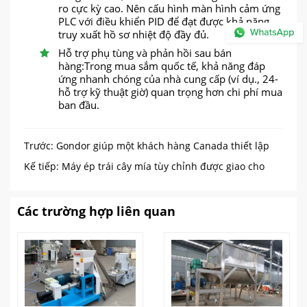
ro cực kỳ cao. Nên cấu hình màn hình cảm ứng
PLC với điều khiển PID để đạt được khả năng
truy xuất hồ sơ nhiệt độ đầy đủ.
Hỗ trợ phụ tùng và phản hồi sau bán
hàng:Trong mua sắm quốc tế, khả năng đáp
ứng nhanh chóng của nhà cung cấp (ví dụ., 24-
hỗ trợ kỹ thuật giờ) quan trọng hơn chi phí mua
ban đầu.
Trước:
Gondor giúp một khách hàng Canada thiết lập
dây chuyền chế biến thịt
Kế tiếp:
Máy ép trái cây mía tùy chỉnh được giao cho
đồn điền Canada
Các trường hợp liên quan