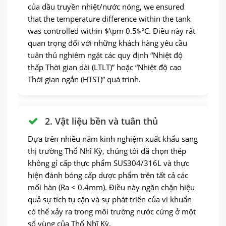
của dầu truyền nhiệt/nước nóng,
we ensured
that the temperature difference within the tank
was controlled within $\pm 0.5$°C
. Điều này rất
quan trọng đối với những khách hàng yêu cầu
tuân thủ nghiêm ngặt các quy định “Nhiệt độ
thấp Thời gian dài (LTLT)” hoặc “Nhiệt độ cao
Thời gian ngắn (HTST)” quá trình.
2. Vật liệu bền và tuân thủ
Dựa trên nhiều năm kinh nghiệm xuất khẩu sang
thị trường Thổ Nhĩ Kỳ, chúng tôi đã chọn thép
không gỉ cấp thực phẩm SUS304/316L và thực
hiện đánh bóng cấp dược phẩm trên tất cả các
mối hàn (Ra < 0.4mm). Điều này ngăn chặn hiệu
quả sự tích tụ cặn và sự phát triển của vi khuẩn
có thể xảy ra trong môi trường nước cứng ở một
số vùng của Thổ Nhĩ Kỳ.