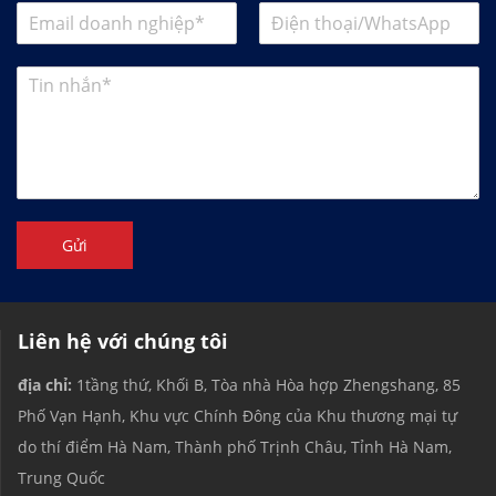
Gửi
Liên hệ với chúng tôi
địa chỉ:
1tầng thứ, Khối B, Tòa nhà Hòa hợp Zhengshang, 85
Phố Vạn Hạnh, Khu vực Chính Đông của Khu thương mại tự
do thí điểm Hà Nam, Thành phố Trịnh Châu, Tỉnh Hà Nam,
Trung Quốc