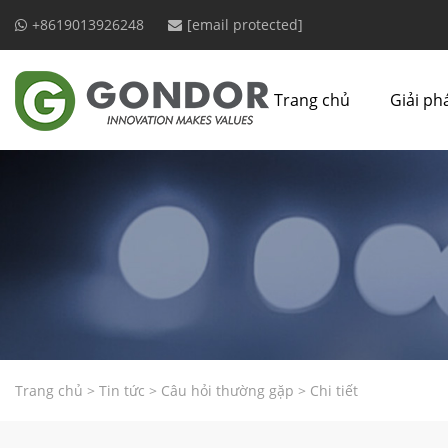
+8619013926248
[email protected]
Trang chủ
Giải ph
Trang chủ
>
Tin tức
>
Câu hỏi thường gặp
>
Chi tiết