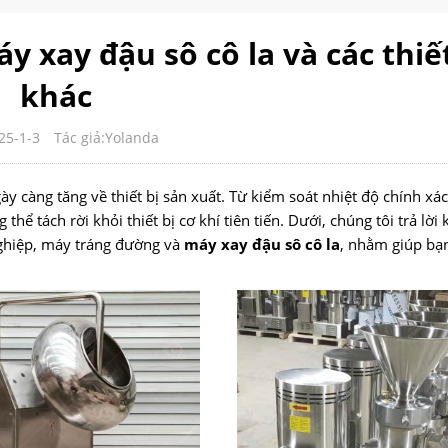
 xay đậu sô cô la và các thiết
khác
25-1-3
Tác giả:Yolanda
 càng tăng về thiết bị sản xuất. Từ kiểm soát nhiệt độ chính xá
ể tách rời khỏi thiết bị cơ khí tiên tiến. Dưới, chúng tôi trả lời
 nghiệp, máy tráng đường và
máy xay đậu sô cô la
, nhằm giúp bạn