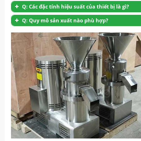
Q: Các đặc tính hiệu suất của thiết bị là gì?
mài mịn
: Thiết bị có thể xay hạt cacao tới mức mi
Q: Quy mô sản xuất nào phù hợp?
Tiết kiệm năng lượng và hiệu quả cao
: Động c
Ổn định và bền bỉ
: Được làm bằng thép không gỉ