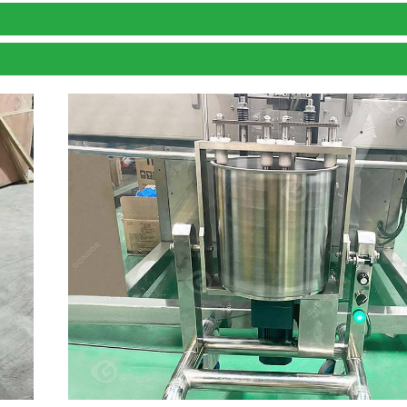
cron.
ơ hiệu suất cao đảm bảo tiết kiệm năng lượng và bảo vệ môi trườ
, nó chắc chắn và bền.