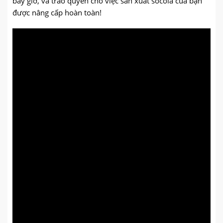
bây giờ, và trao quyền cho việc sản xuất sôcôla của bạn
được nâng cấp hoàn toàn!