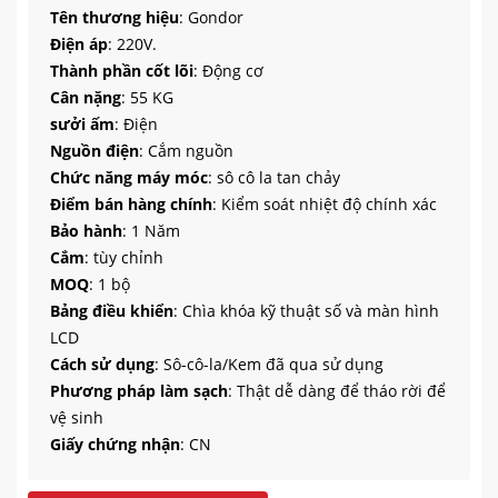
Tên thương hiệu
: Gondor
Điện áp
: 220V.
Thành phần cốt lõi
: Động cơ
Cân nặng
: 55 KG
sưởi ấm
: Điện
Nguồn điện
: Cắm nguồn
Chức năng máy móc
: sô cô la tan chảy
Điểm bán hàng chính
: Kiểm soát nhiệt độ chính xác
Bảo hành
: 1 Năm
Cắm
: tùy chỉnh
MOQ
: 1 bộ
Bảng điều khiển
: Chìa khóa kỹ thuật số và màn hình
LCD
Cách sử dụng
: Sô-cô-la/Kem đã qua sử dụng
Phương pháp làm sạch
: Thật dễ dàng để tháo rời để
vệ sinh
Giấy chứng nhận
: CN