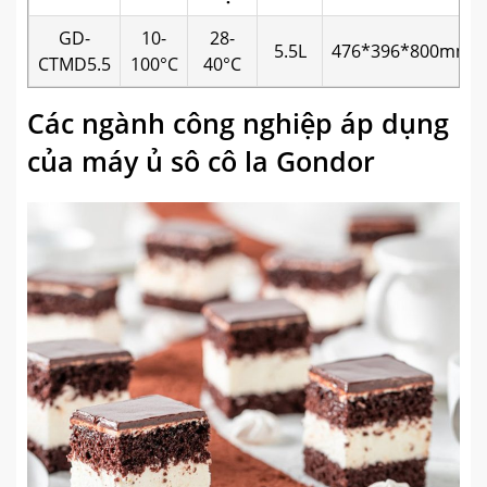
GD-
10-
28-
5.5L
476*396*800mm
CTMD5.5
100°C
40°C
Các ngành công nghiệp áp dụng
của máy ủ sô cô la Gondor