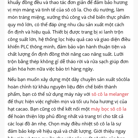
khuấy đồng đều và thao tác đơn giản để đảm bảo hương
vị mịn màng và tinh tế của sô cô la. Cho dù nướng, làm
món tráng miệng, xưởng thủ công và chế biến thực phẩm
quy mô lớn, có thể đáp ứng nhu cầu sản xuất một cách
ổn định và hiệu quả. Thiết bị được trang bị xi lanh trộn
công suất lớn, hệ thống lọc hiệu quả cao và giao diện điều
khiển PLC thông minh, đảm bảo vận hành thuận tiện và
chất lượng ổn định đồng thời nâng cao năng suất. Lưỡi
trộn bằng thép không gỉ dễ tháo rời và rửa sạch giúp đơn
giản hóa hơn nữa việc bảo trì hàng ngày.
Nếu bạn muốn xây dựng một dây chuyền sản xuất sôcôla
hoàn chỉnh từ khâu nguyên liệu đến chế biến thành
phẩm, bạn có thể sử dụng máy này với
sô cô la melanger
để thực hiện việc nghiền mịn và tối ưu hóa hương vị của
hạt cacao. Bạn cũng có thể kết nối một
máy bọc sô cô la
để hoàn thiện lớp phủ đồng nhất và trang trí cho tất cả
các loại đồ ăn nhẹ. Chọn máy điều nhiệt sô cô la là sự
đảm bảo kép về hiệu quả và chất lượng. Giới thiệu ngay