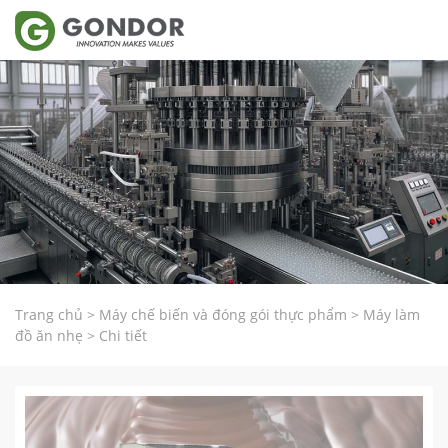
Trang chủ
>
Máy chế biến và đóng gói thực phẩm
>
Máy làm
đồ ăn nhẹ
>
Chi tiết