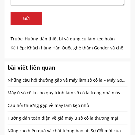
Gửi
Trước:
Hướng dẫn thiết bị và dụng cụ làm kẹo hoàn
chỉnh cho các nhà máy kẹo
Kế tiếp:
Khách hàng Hàn Quốc ghé thăm Gondor và chế
tạo thành công máy làm kem bánh quế
bài viết liên quan
Những câu hỏi thường gặp về máy làm sô cô la – Máy Gondor
Máy ủ sô cô la cho quy trình làm sô cô la trong nhà máy
Câu hỏi thường gặp về máy làm kẹo nhỏ
Hướng dẫn toàn diện về giá máy ủ sô cô la thương mại
Nâng cao hiệu quả và chất lượng bao bì: Sự đổi mới của máy đóng gói kẹo bơ cứng