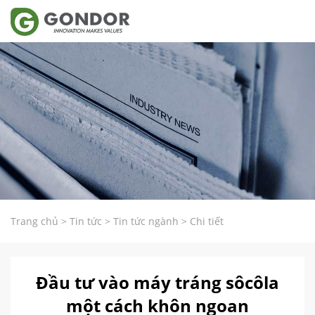
Trang chủ
>
Tin tức
>
Tin tức ngành
>
Chi tiết
Đầu tư vào máy tráng sôcôla
một cách khôn ngoan