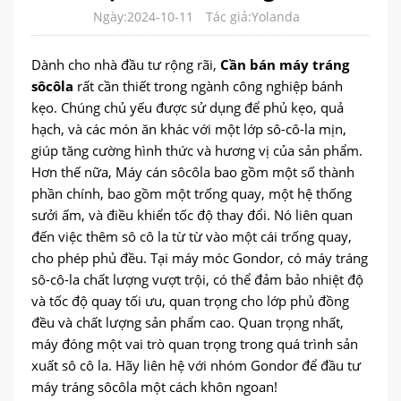
Ngày:2024-10-11
Tác giả:Yolanda
Dành cho nhà đầu tư rộng rãi,
Cần bán máy tráng
sôcôla
rất cần thiết trong ngành công nghiệp bánh
kẹo. Chúng chủ yếu được sử dụng để phủ kẹo, quả
hạch, và các món ăn khác với một lớp sô-cô-la mịn,
giúp tăng cường hình thức và hương vị của sản phẩm.
Hơn thế nữa, Máy cán sôcôla bao gồm một số thành
phần chính, bao gồm một trống quay, một hệ thống
sưởi ấm, và điều khiển tốc độ thay đổi. Nó liên quan
đến việc thêm sô cô la từ từ vào một cái trống quay,
cho phép phủ đều. Tại máy móc Gondor, có máy tráng
sô-cô-la chất lượng vượt trội, có thể đảm bảo nhiệt độ
và tốc độ quay tối ưu, quan trọng cho lớp phủ đồng
đều và chất lượng sản phẩm cao. Quan trọng nhất,
máy đóng một vai trò quan trọng trong quá trình sản
xuất sô cô la. Hãy liên hệ với nhóm Gondor để đầu tư
máy tráng sôcôla một cách khôn ngoan!