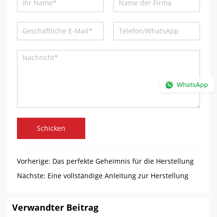
Schicken
Vorherige:
Das perfekte Geheimnis für die Herstellung
von Lollipop-Formmaschinen
Nächste:
Eine vollständige Anleitung zur Herstellung
von Schokoladendesserts
Verwandter Beitrag