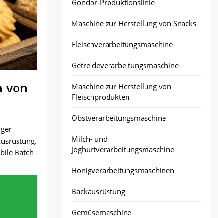
Gondor-Produktionslinie
Maschine zur Herstellung von Snacks
Fleischverarbeitungsmaschine
Getreideverarbeitungsmaschine
n von
Maschine zur Herstellung von
Fleischprodukten
Obstverarbeitungsmaschine
iger
Milch- und
 Ausrüstung.
Joghurtverarbeitungsmaschine
bile Batch-
Honigverarbeitungsmaschinen
tur
rch eine
s
Backausrüstung
ttigen
achter
en, ohne
er
fläche
Gemüsemaschine