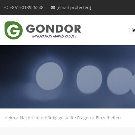
+8619013926248
[email protected]
H
Heim
>
Nachricht
>
Häufig gestellte Fragen
>
Einzelheiten