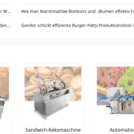
Schokoladenmaschine ist führend bei der Modernisierung der Branche
Wie man Marshmallow-Bonbons und -Blumen effektiv he
So wählen Sie die richtige Temperieranlage für Ihre Schokoladenproduktion aus?
Sandwich-Keksmaschine
Automatis