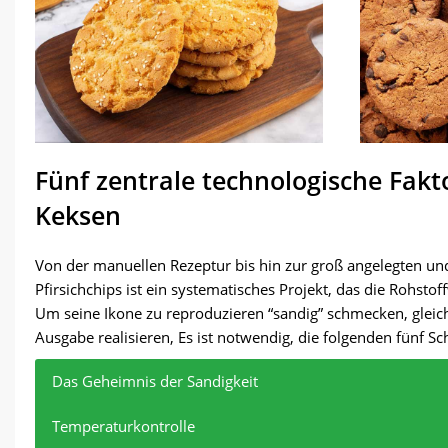
Fünf zentrale technologische Fakt
Keksen
Von der manuellen Rezeptur bis hin zur groß angelegten und
Pfirsichchips ist ein systematisches Projekt, das die Rohstof
Um seine Ikone zu reproduzieren “sandig” schmecken, gleich
Ausgabe realisieren, Es ist notwendig, die folgenden fünf S
Das Markenzeich
Viele Fabrikleit
Beim Übergang 
Das Merkmal “Exp
Das Backen von Pf
Das Geheimnis der Sandigkeit
(Crackle-Textur)
Werkstatttemperat
Investition. Abe
spezielle Misch
erfordert eine S
Keksen und einem
Look” global, Ih
Backpulver.
Temperaturkontrolle
Der Profi-T
Zone 1 (Tr
dass sie kleben.