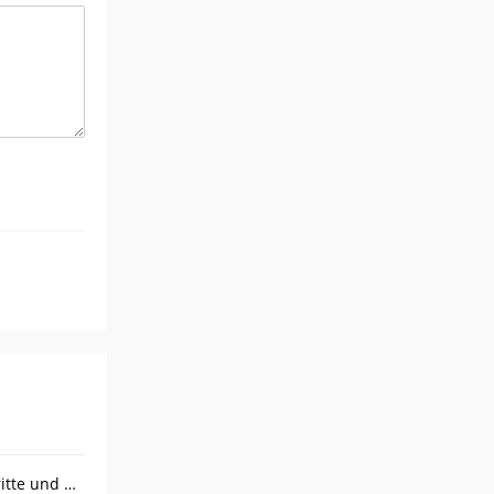
Schritte zur Schokoladenverarbeitung: Wesentliche Schritte und Ausrüstung