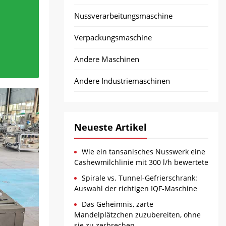
n
 das
 “seifig”
len
Nussverarbeitungsmaschine
ufgeht,
 Form
onale
traler
 Backen
t – das
ismus
Verpackungsmaschine
 Sobald
s Wasser
aum
 möchten
ht das
Andere Maschinen
m ein
Andere Industriemaschinen
ich
Neueste Artikel
Wie ein tansanisches Nusswerk eine
Cashewmilchlinie mit 300 l/h bewertete
Spirale vs. Tunnel-Gefrierschrank:
Auswahl der richtigen IQF-Maschine
Das Geheimnis, zarte
Mandelplätzchen zuzubereiten, ohne
sie zu zerbrechen