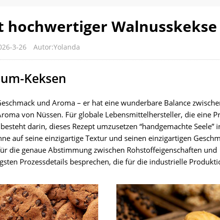
st hochwertiger Walnusskekse
026-3-26
Autor:Yolanda
mium-Keksen
chen Geschmack und Aroma – er hat eine wunderbare Balance zwisch
roma von Nüssen. Für globale Lebensmittelhersteller, die eine P
besteht darin, dieses Rezept umzusetzen “handgemachte Seele” i
hne auf seine einzigartige Textur und seinen einzigartigen Gesch
is für die genaue Abstimmung zwischen Rohstoffeigenschaften und
sten Prozessdetails besprechen, die für die industrielle Produkt