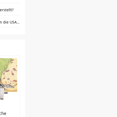
rstellt?
Gondor schickt effiziente Burger-Patty-Produktionslinie in die USA, Fördert die Marktexpansion
che