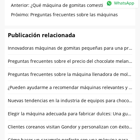
Anterior:
¿Qué máquina de gomitas comestibles es
adecuada para usted??
Próximo:
Preguntas frecuentes sobre las máquinas
envasadoras de gomitas
Publicación relacionada
Innovadoras máquinas de gomitas pequeñas para una producción eficiente – Soluciones de maquinaria Gondor
Preguntas frecuentes sobre el precio del chocolate melanger comercial
Preguntas frecuentes sobre la máquina llenadora de moldes para dulces
¿Pueden ayudarme a recomendar máquinas relevantes y optimizar el diseño de mi fábrica??
Nuevas tendencias en la industria de equipos para chocolate en 2025
Elegir la máquina adecuada para fabricar dulces: Una guía de adquisiciones y consejos de uso
Clientes coreanos visitan Gondor y personalizan con éxito la máquina de conos de gofres para helado
Cómo hacer un caramelo perfecto con una máquina para hacer caramelos