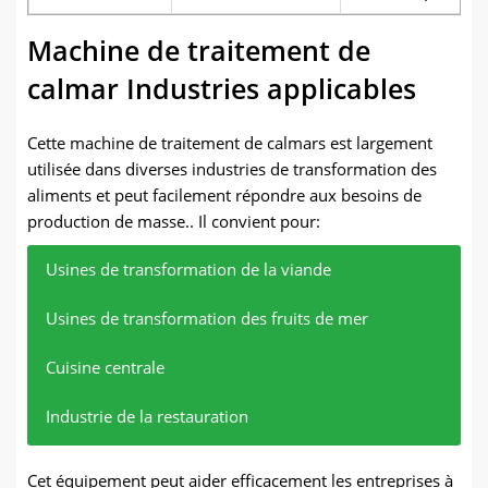
Machine de traitement de
calmar Industries applicables
Cette machine de traitement de calmars est largement
utilisée dans diverses industries de transformation des
aliments et peut facilement répondre aux besoins de
production de masse.. Il convient pour:
Usines de transformation de la viande
Usines de transformation des fruits de mer
Cuisine centrale
Industrie de la restauration
Convient pour la découpe et la transformation de
Il peut être utilisé pour couper finement les fruits de
Convient à la transformation des aliments à grande
Convient aux restaurants, hôtels, et cantines pour
Cet équipement peut aider efficacement les entreprises à
diverses viandes telles que la longe de porc, longe
mer comme les calamars., seiche, ormeau, etc..
échelle pour améliorer l'efficacité de la production.
améliorer les effets visuels et la qualité des plats.