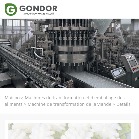
Maison
>
Machines de transformation et d'emballage des
aliments
>
Machine de transformation de la viande
>
Détails