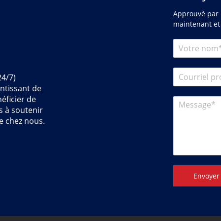
Approuvé par l
maintenant et
24/7)
ntissant de
éficier de
s à soutenir
e chez nous.
Envoyer