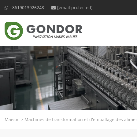
+8619013926248
[email protected]
Maison
>
Machines de transformation et d'emballage des alime