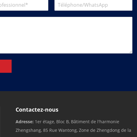
Contactez-nous
Adresse:
1er étage, Bloc B, Bâtiment de l'harmonie
Zhengshang, 85 Rue Wantong, Zone de Zhengdong de la