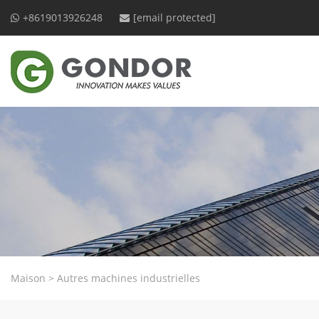
+8619013926248
[email protected]
Maison
>
Autres machines industrielles