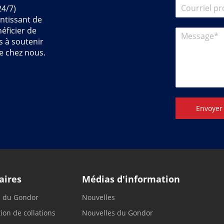
24/7)
ntissant de
éficier de
s à soutenir
e chez nous.
Envoyer
aires
Médias d'information
n du Gondor
Nouvelles
ion de collations
Nouvelles du Gondor