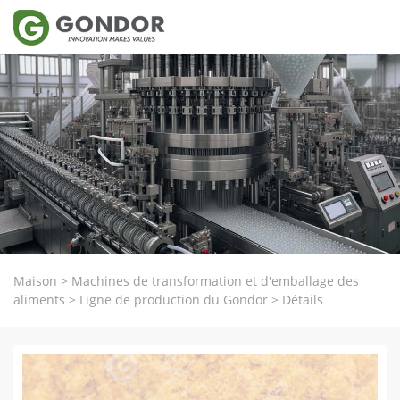
Maison
>
Machines de transformation et d'emballage des
aliments
>
Ligne de production du Gondor
>
Détails