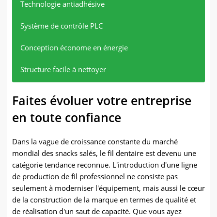
Technologie antiadhésive
Système de contrôle PLC
Conception économe en énergie
Structure facile à nettoyer
La surface spécialement traitée et le grattoir
Il peut stocker une variété de “recette” Paramètres et
L'élément chauffant optimisé réduit la
Toutes les pièces en contact avec les matériaux sont
Faites évoluer votre entreprise
automatique garantissent que le produit n'a aucune
paramètres de commutation avec une seule clé pour
consommation d'énergie ou la consommation de
en acier inoxydable SUS304, de conception simple et
odeur de brûlé.
différents produits.
gaz d'environ 15% par rapport à l'ancien modèle.
pratique pour un lavage rapide afin de passer une
en toute confiance
inspection d'hygiène stricte.
Dans la vague de croissance constante du marché
mondial des snacks salés, le fil dentaire est devenu une
catégorie tendance reconnue. L'introduction d'une ligne
de production de fil professionnel ne consiste pas
seulement à moderniser l'équipement, mais aussi le cœur
de la construction de la marque en termes de qualité et
de réalisation d'un saut de capacité. Que vous ayez