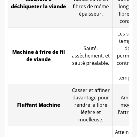
déchiqueter la viande
fibres de même
longueu
épaisseur.
fibres,
consist
Les son
tempér
Sauté,
doub
Machine à frire de fil
assèchement, et
permett
de viande
sauté préalable.
contrôle
de 
tempéra
Casser et affiner
davantage pour
Amélio
Fluffant
Machine
rendre la fibre
moelle
légère et
l'attrait 
moelleuse.
Atteint l