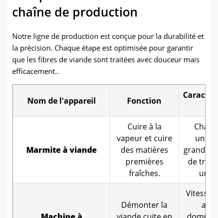
chaîne de production
Notre ligne de production est conçue pour la durabilité et
la précision. Chaque étape est optimisée pour garantir
que les fibres de viande sont traitées avec douceur mais
efficacement..
Caractér
Nom de l'appareil
Fonction
cl
Cuire à la
Chauf
vapeur et cuire
unifo
Marmite à viande
des matières
grande c
premières
de trai
fraîches.
uniq
Vitesse 
Démonter la
auc
Machine à
viande cuite en
dommage