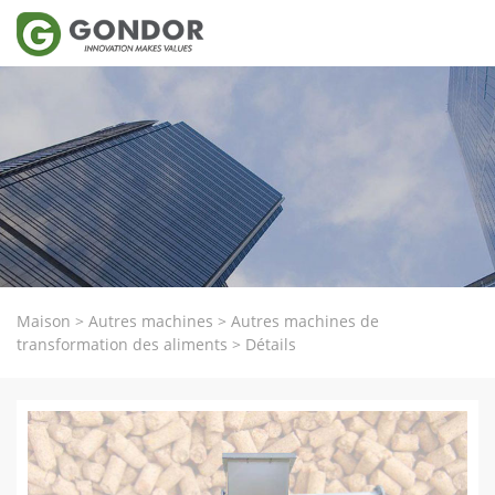
Maison
>
Autres machines
>
Autres machines de
transformation des aliments
>
Détails