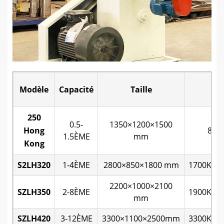
Modèle
Capacité
Taille
Po
250
0.5-
1350×1200×1500
Hong
850k
1.5ÈME
mm
Kong
S2LH320
1-4ÈME
2800×850×1800 mm
1700Kil
2200×1000×2100
SZLH350
2-8ÈME
1900Kil
mm
SZLH420
3-12ÈME
3300×1100×2500mm
3300Kil