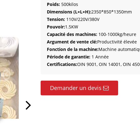
Poids:
500kilos
Dimensions (L×L×H):
2350*850*1350mm
Tension:
110V/220V/380V
Pouvoir:
1.5KW
Capacité des machines:
100-1000kg/heure
Argument de vente clé:
Productivité élevée
Fonction de la machine:
Machine automatique
Période de garantie:
1 Année
Certifications:
OIN 9001, OIN 14001, OIN 4500
Demander un devis