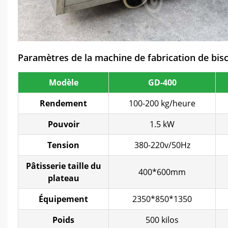
Paramètres de la machine de fabrication de bisc
Modèle
GD-400
Rendement
100-200 kg/heure
Pouvoir
1.5 kW
Tension
380-220v/50Hz
Pâtisserie
taille du
400*600mm
plateau
Équipement
2350*850*1350
Poids
500 kilos