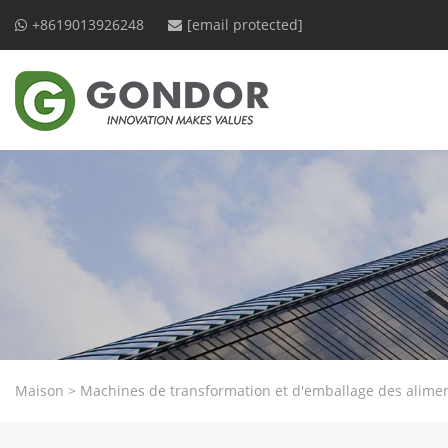
+8619013926248
[email protected]
Maison
>
Machines de transformation et d'emballage des alime