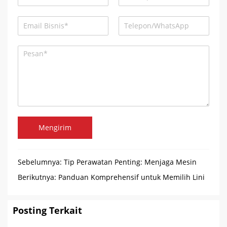
Mengirim
Sebelumnya:
Tip Perawatan Penting: Menjaga Mesin
Pembuat Gummy Anda Berjalan Lancar
Berikutnya:
Panduan Komprehensif untuk Memilih Lini
Produksi Marshmallow Terbaik untuk Bisnis Anda
Posting Terkait