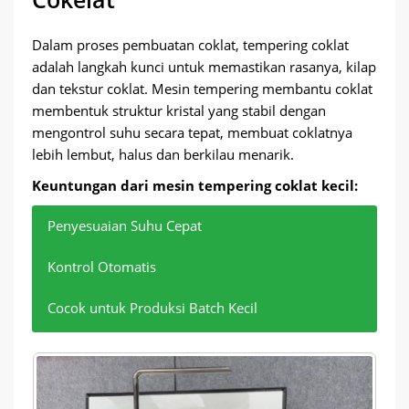
Dalam proses pembuatan coklat, tempering coklat
adalah langkah kunci untuk memastikan rasanya, kilap
dan tekstur coklat. Mesin tempering membantu coklat
membentuk struktur kristal yang stabil dengan
mengontrol suhu secara tepat, membuat coklatnya
lebih lembut, halus dan berkilau menarik.
Keuntungan dari mesin tempering coklat kecil:
Penyesuaian Suhu Cepat
Kontrol Otomatis
Cocok untuk Produksi Batch Kecil
Proses penyesuaian suhu dapat diselesaikan
Sistem kontrol suhu yang tepat dapat secara
Peralatan kecil sangat cocok untuk pabrik skala
dalam waktu singkat.
otomatis menyesuaikan suhu untuk memastikan
kecil atau bengkel keluarga, dengan
kualitas stabil dari setiap batch coklat.
pengoperasian yang sederhana dan hasil yang
luar biasa.