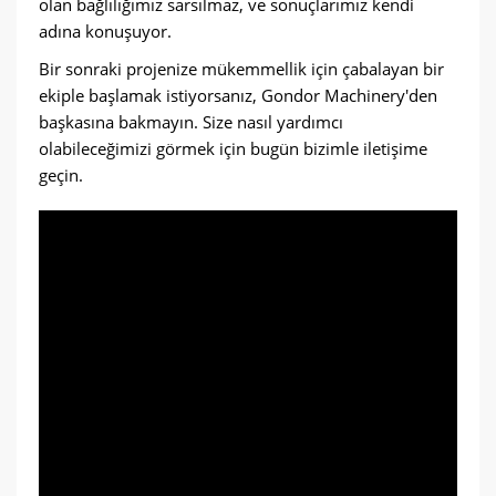
olan bağlılığımız sarsılmaz, ve sonuçlarımız kendi
adına konuşuyor.
Bir sonraki projenize mükemmellik için çabalayan bir
ekiple başlamak istiyorsanız, Gondor Machinery'den
başkasına bakmayın. Size nasıl yardımcı
olabileceğimizi görmek için bugün bizimle iletişime
geçin.