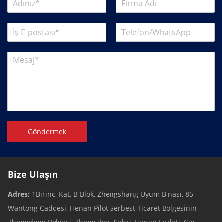
Göndermek
Bize Ulaşın
Adres:
1Birinci Kat, B Blok, Zhengshang Uyum Binası, 85
Wantong Caddesi, Henan Pilot Serbest Ticaret Bölgesinin
Zhengdong Bölgesi, Zhengzhou Şehri, Henan Eyaleti, Çin