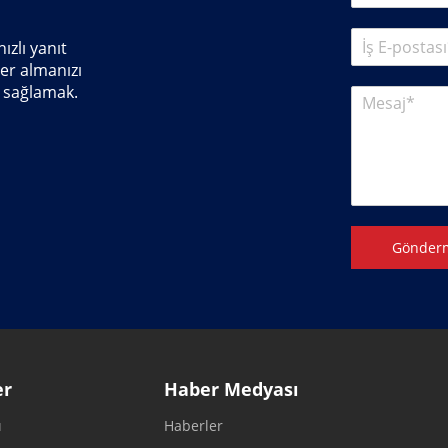
ızlı yanıt
er almanızı
 sağlamak.
Gönder
er
Haber Medyası
ı
Haberler