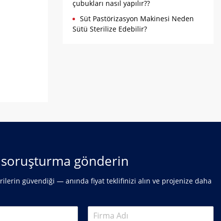
çubukları nasıl yapılır??
Süt Pastörizasyon Makinesi Neden
Sütü Sterilize Edebilir?
r soruşturma gönderin
ilerin güvendiği — anında fiyat teklifinizi alın ve projenize daha