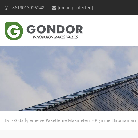
+8619013926248
[email protected]
Ev
>
Gıda İşleme ve Paketleme Makineleri
>
Pişirme Ekipmanları