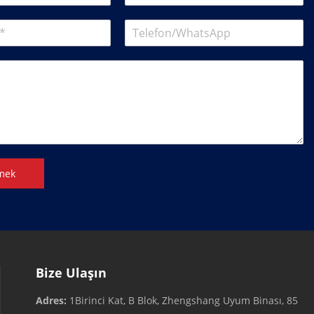
mek
Bize Ulaşın
Adres:
1Birinci Kat, B Blok, Zhengshang Uyum Binası, 85