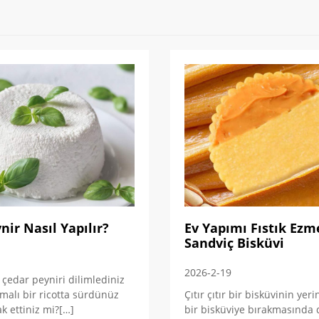
nir Nasıl Yapılır?
Ev Yapımı Fıstık Ezm
Sandviç Bisküvi
2026-2-19
r çedar peyniri dilimlediniz
malı bir ricotta sürdünüz
Çıtır çıtır bir bisküvinin ye
 ettiniz mi?[…]
bir bisküviye bırakmasında