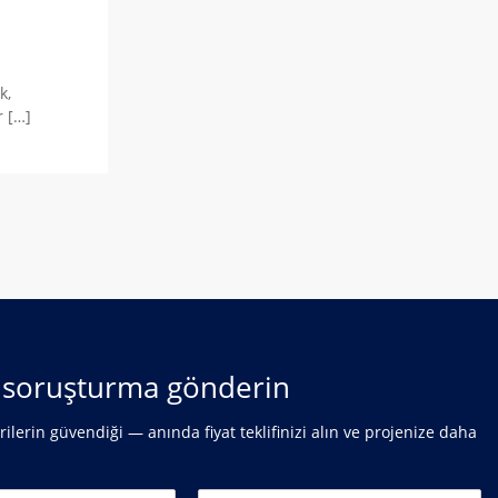
k,
 […]
r soruşturma gönderin
ilerin güvendiği — anında fiyat teklifinizi alın ve projenize daha