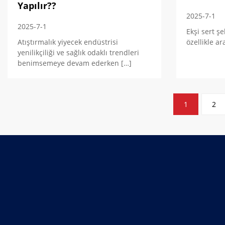
Yapılır??
2025-7-1
2025-7-1
Ekşi sert şe
Atıştırmalık yiyecek endüstrisi
özellikle a
yenilikçiliği ve sağlık odaklı trendleri
benimsemeye devam ederken […]
Gönderilerin
1
2
sayfalandırılması