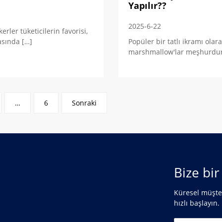
Yapılır??
2025-6-22
kerler tüketicilerin favorisi,
rasında […]
Popüler bir tatlı ikramı olara
marshmallow'lar meşhurdur
…
6
Sonraki
Bize bi
Küresel müşter
hızlı başlayın.