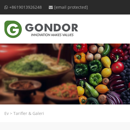
+8619013926248
[email protected]
Ev
>
Tarifler & Galeri