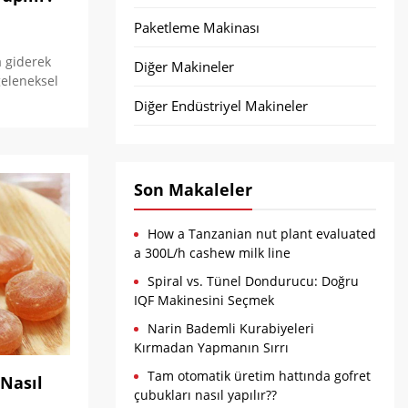
Paketleme Makinası
a giderek
Diğer Makineler
geleneksel
Diğer Endüstriyel Makineler
Son Makaleler
How a Tanzanian nut plant evaluated
a 300L/h cashew milk line
Spiral vs. Tünel Dondurucu: Doğru
IQF Makinesini Seçmek
Narin Bademli Kurabiyeleri
Kırmadan Yapmanın Sırrı
Tam otomatik üretim hattında gofret
 Nasıl
çubukları nasıl yapılır??