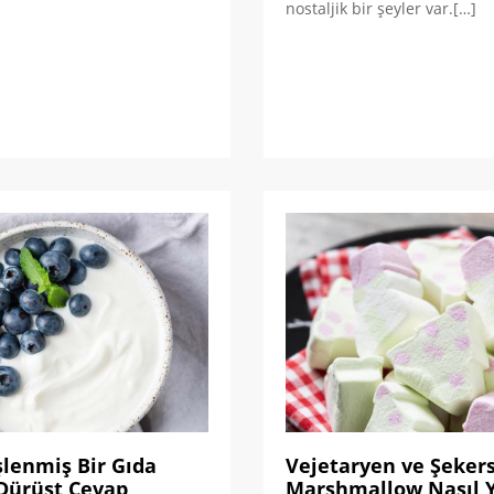
nostaljik bir şeyler var.[…]
şlenmiş Bir Gıda
Vejetaryen ve Şekers
 Dürüst Cevap
Marshmallow Nasıl Y