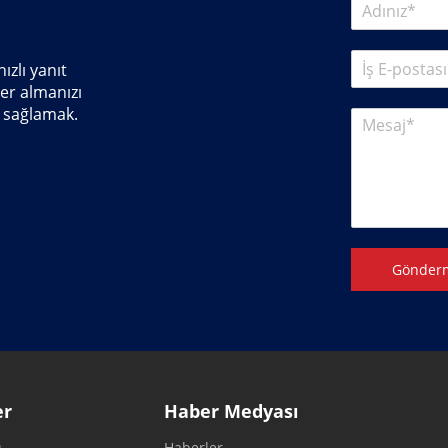
ızlı yanıt
er almanızı
 sağlamak.
Gönder
er
Haber Medyası
ı
Haberler