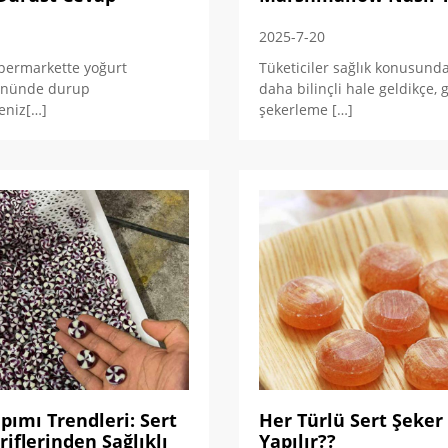
2025-7-20
üpermarkette yoğurt
Tüketiciler sağlık konusund
önünde durup
daha bilinçli hale geldikçe, 
eniz[…]
şekerleme […]
pımı Trendleri: Sert
Her Türlü Sert Şeker
riflerinden Sağlıklı
Yapılır??