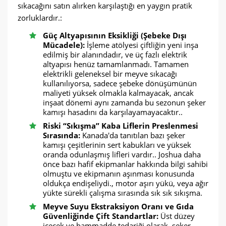
sıkacağını satın alırken karşılaştığı en yaygın pratik
zorluklardır.:
Güç Altyapısının Eksikliği (Şebeke Dışı
Mücadele):
İşleme atölyesi çiftliğin yeni inşa
edilmiş bir alanındadır, ve üç fazlı elektrik
altyapısı henüz tamamlanmadı. Tamamen
elektrikli geleneksel bir meyve sıkacağı
kullanılıyorsa, sadece şebeke dönüşümünün
maliyeti yüksek olmakla kalmayacak, ancak
inşaat dönemi aynı zamanda bu sezonun şeker
kamışı hasadını da karşılayamayacaktır..
Riski “Sıkışma” Kaba Liflerin Preslenmesi
Sırasında:
Kanada'da tanıtılan bazı şeker
kamışı çeşitlerinin sert kabukları ve yüksek
oranda odunlaşmış lifleri vardır.. Joshua daha
önce bazı hafif ekipmanlar hakkında bilgi sahibi
olmuştu ve ekipmanın aşınması konusunda
oldukça endişeliydi., motor aşırı yükü, veya ağır
yükte sürekli çalışma sırasında sık sık sıkışma.
Meyve Suyu Ekstraksiyon Oranı ve Gıda
Güvenliğinde Çift Standartlar:
Üst düzey
içecek ve hammadde tedariği olarak, şeker