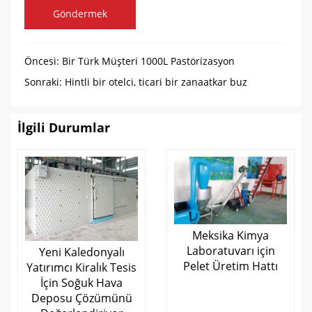
Göndermek
Öncesi:
Bir Türk Müşteri 1000L Pastörizasyon
Makinasını Nasıl Seçiyor?
Sonraki:
Hintli bir otelci, ticari bir zanaatkar buz
işletmesi için şeffaf buz blok makinelerini nasıl
değerlendirdi?
İlgili Durumlar
Meksika Kimya
Laboratuvarı için
Yeni Kaledonyalı
Pelet Üretim Hattı
Yatırımcı Kiralık Tesis
İçin Soğuk Hava
Deposu Çözümünü