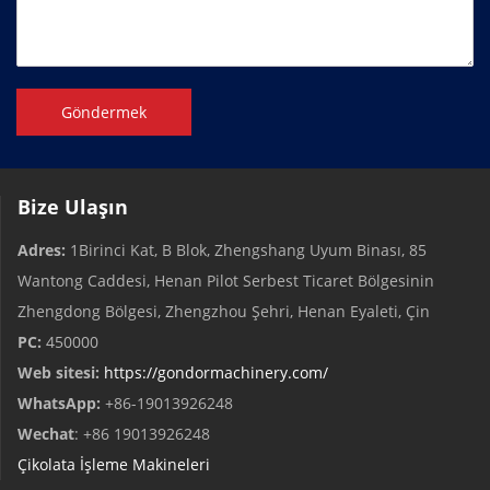
Göndermek
Bize Ulaşın
Adres:
1Birinci Kat, B Blok, Zhengshang Uyum Binası, 85
Wantong Caddesi, Henan Pilot Serbest Ticaret Bölgesinin
Zhengdong Bölgesi, Zhengzhou Şehri, Henan Eyaleti, Çin
PC:
450000
Web sitesi:
https://gondormachinery.com/
WhatsApp:
+86-19013926248
Wechat
: +86 19013926248
Çikolata İşleme Makineleri