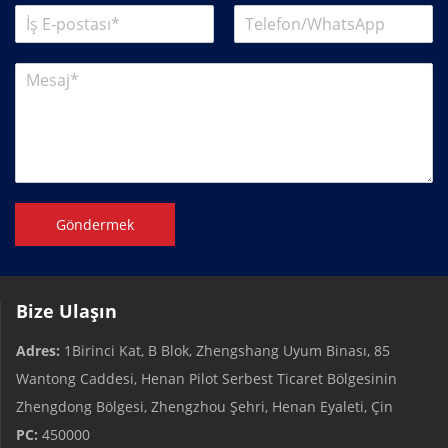
Göndermek
Bize Ulaşın
Adres:
1Birinci Kat, B Blok, Zhengshang Uyum Binası, 85
Wantong Caddesi, Henan Pilot Serbest Ticaret Bölgesinin
Zhengdong Bölgesi, Zhengzhou Şehri, Henan Eyaleti, Çin
PC:
450000