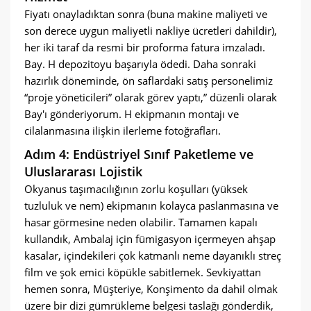
Fiyatı onayladıktan sonra (buna makine maliyeti ve
son derece uygun maliyetli nakliye ücretleri dahildir),
her iki taraf da resmi bir proforma fatura imzaladı.
Bay. H depozitoyu başarıyla ödedi. Daha sonraki
hazırlık döneminde, ön saflardaki satış personelimiz
“proje yöneticileri” olarak görev yaptı,” düzenli olarak
Bay'ı gönderiyorum. H ekipmanın montajı ve
cilalanmasına ilişkin ilerleme fotoğrafları.
Adım 4: Endüstriyel Sınıf Paketleme ve
Uluslararası Lojistik
Okyanus taşımacılığının zorlu koşulları (yüksek
tuzluluk ve nem) ekipmanın kolayca paslanmasına ve
hasar görmesine neden olabilir. Tamamen kapalı
kullandık, Ambalaj için fümigasyon içermeyen ahşap
kasalar, içindekileri çok katmanlı neme dayanıklı streç
film ve şok emici köpükle sabitlemek. Sevkiyattan
hemen sonra, Müşteriye, Konşimento da dahil olmak
üzere bir dizi gümrükleme belgesi taslağı gönderdik,