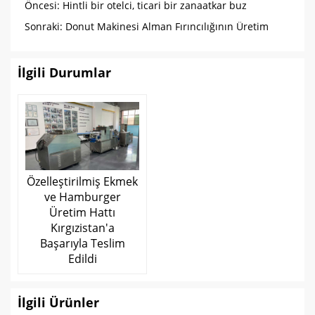
Öncesi:
Hintli bir otelci, ticari bir zanaatkar buz
işletmesi için şeffaf buz blok makinelerini nasıl
Sonraki:
Donut Makinesi Alman Fırıncılığının Üretim
değerlendirdi?
Kapasitesini İkiye Katlamasına Yardımcı Oluyor
İlgili Durumlar
Özelleştirilmiş Ekmek
ve Hamburger
Üretim Hattı
Kırgızistan'a
Başarıyla Teslim
Edildi
İlgili Ürünler