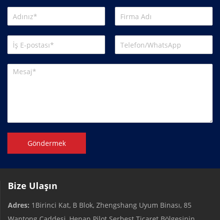
Göndermek
Bize Ulaşın
Adres:
1Birinci Kat, B Blok, Zhengshang Uyum Binası, 85
Wantong Caddesi, Henan Pilot Serbest Ticaret Bölgesinin