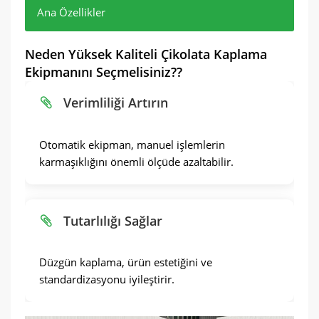
Ana Özellikler
Yüksek derecede otomasyon
Kaplama ekipmanı, ürünün düzgün ve pürüzsüz
Küçük el sanatları atölyelerinden büyük
Neden Yüksek Kaliteli Çikolata Kaplama
bir çikolata tabakası elde etmesini sağlayabilir,
endüstriyel üretim hatlarına kadar her şey için
Çeşitli hammaddelerle uyumlu
Ekipmanını Seçmelisiniz??
Bitmiş ürünün görünümünü ve tadını
uygundur.
Temizlemesi ve bakımı kolaydır
iyileştirmek.
Verimliliği Artırın
Otomatik ekipman, manuel işlemlerin
karmaşıklığını önemli ölçüde azaltabilir.
Tutarlılığı Sağlar
Düzgün kaplama, ürün estetiğini ve
standardizasyonu iyileştirir.