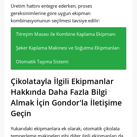
Üretim hattını entegre ederken, proses
gereksinimlerine göre uygun ekipman
kombinasyonunun seçilmesi tavsiye edilir:
Titreşim Masası ile Kombine Kaplama Ekipmanı
Şeker Kaplama Makinesi ve Soğutma Ekipmanları
Otomatik Taşıma Sistemi
Kalıp çikolata yapımına uygundur.
Şeker ve küçük çikolata ürünlerinin işlenmesi için
Genel üretim verimliliğini artırın ve manuel
Çikolatayla İlgili Ekipmanlar
daha uygundur.
çalışmayı azaltın.
Hakkında Daha Fazla Bilgi
Almak İçin Gondor'la İletişime
Geçin
Yukarıdaki ekipmanlara ek olarak, otomatik çikolata
temperleme makineleri gibi diğer ilgili ekipmanları da