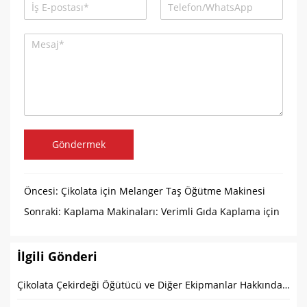
Göndermek
Öncesi:
Çikolata için Melanger Taş Öğütme Makinesi
Hakkında SSS
Sonraki:
Kaplama Makinaları: Verimli Gıda Kaplama için
Nihai Çözüm
İlgili Gönderi
Çikolata Çekirdeği Öğütücü ve Diğer Ekipmanlar Hakkında SSS