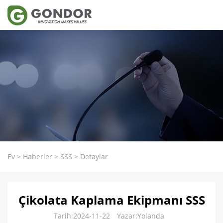
Ev
>
Haberler
>
SSS
>
Detaylar
Çikolata Kaplama Ekipmanı SSS
Tarih:2024-11-22
Yazar:Yolanda