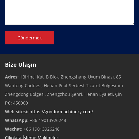
Göndermek
Bize Ulaşın
Adres:
1Birinci Kat, B Blok, Zhengshang Uyum Binası, 85
Wantong Caddesi, Henan Pilot Serbest Ticaret Bölgesinin
Zhengdong Bölgesi, Zhengzhou Şehri, Henan Eyaleti, Çin
PC:
450000
Web sitesi:
https://gondormachinery.com/
WhatsApp:
+86-19013926248
Wechat
: +86 19013926248
Çikolata İşleme Makineleri