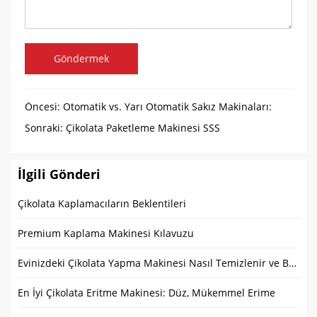
Göndermek
Öncesi:
Otomatik vs. Yarı Otomatik Sakız Makinaları:
Gıda İşleme Endüstrisi için Eksiksiz Bir Kılavuz
Sonraki:
Çikolata Paketleme Makinesi SSS
İlgili Gönderi
Çikolata Kaplamacıların Beklentileri
Premium Kaplama Makinesi Kılavuzu
Evinizdeki Çikolata Yapma Makinesi Nasıl Temizlenir ve Bakımı Yapılır?
En İyi Çikolata Eritme Makinesi: Düz, Mükemmel Erime