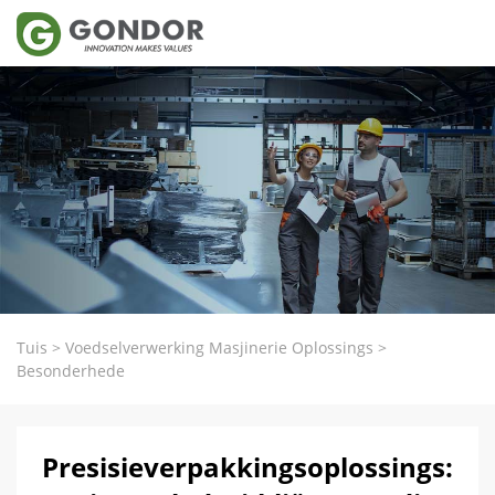
Tuis
>
Voedselverwerking Masjinerie Oplossings
>
Besonderhede
Presisieverpakkingsoplossings: