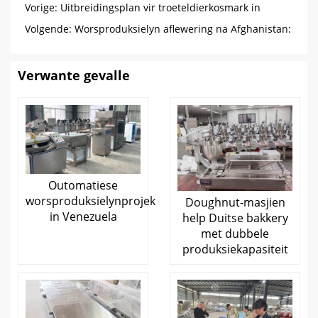
Vorige:
Uitbreidingsplan vir troeteldierkosmark in
Bolivia: Vier hondekosproduksielyne
Volgende:
Worsproduksielyn aflewering na Afghanistan:
Doeltreffendheid en samewerking
Verwante gevalle
Outomatiese
worsproduksielynprojek
Doughnut-masjien
in Venezuela
help Duitse bakkery
met dubbele
produksiekapasiteit