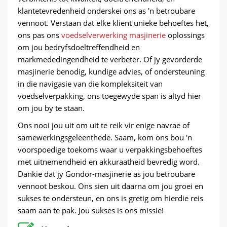
klantetevredenheid onderskei ons as 'n betroubare
vennoot. Verstaan ​​dat elke kliënt unieke behoeftes het,
ons pas ons
voedselverwerking masjinerie
oplossings
om jou bedryfsdoeltreffendheid en
markmededingendheid te verbeter. Of jy gevorderde
masjinerie benodig, kundige advies, of ondersteuning
in die navigasie van die kompleksiteit van
voedselverpakking, ons toegewyde span is altyd hier
om jou by te staan.
Ons nooi jou uit om uit te reik vir enige navrae of
samewerkingsgeleenthede. Saam, kom ons bou 'n
voorspoedige toekoms waar u verpakkingsbehoeftes
met uitnemendheid en akkuraatheid bevredig word.
Dankie dat jy Gondor-masjinerie as jou betroubare
vennoot beskou. Ons sien uit daarna om jou groei en
sukses te ondersteun, en ons is gretig om hierdie reis
saam aan te pak. Jou sukses is ons missie!