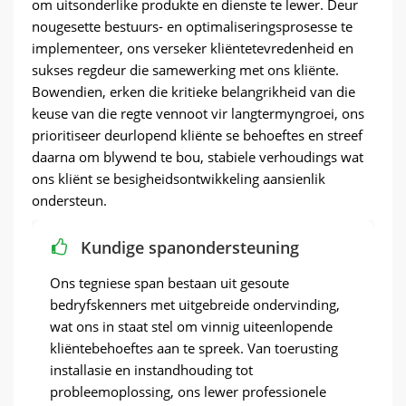
om uitsonderlike produkte en dienste te lewer. Deur
verpakkingsbehoeftes van verskeie produkte
materiaal verpakkingsbehoeftes.
nougesette bestuurs- en optimaliseringsprosesse te
voldoen.
implementeer, ons verseker kliëntetevredenheid en
sukses regdeur die samewerking met ons kliënte.
Bowendien, erken die kritieke belangrikheid van die
keuse van die regte vennoot vir langtermyngroei, ons
prioritiseer deurlopend kliënte se behoeftes en streef
daarna om blywend te bou, stabiele verhoudings wat
ons kliënt se besigheidsontwikkeling aansienlik
ondersteun.
Kundige spanondersteuning
Ons tegniese span bestaan ​​uit gesoute
bedryfskenners met uitgebreide ondervinding,
wat ons in staat stel om vinnig uiteenlopende
kliëntebehoeftes aan te spreek. Van toerusting
installasie en instandhouding tot
probleemoplossing, ons lewer professionele