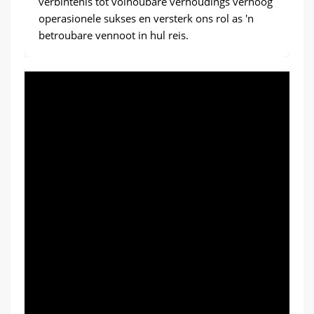
verbintenis tot volhoubare verhoudings verhoog
operasionele sukses en versterk ons ​​rol as 'n
betroubare vennoot in hul reis.