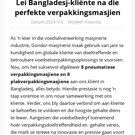
Lei Bangladesj-kliënte na die
perfekte verpakkingsmasjien
Datum:2024-9-6
Skrywer:Yolanda
As 'n leier in die voedselverwerking masjinerie
industrie, Gondor-masjinerie maak gebruik van jare se
kundigheid om globale kliënte van doeltreffende en
betroubare voedselverpakkingsoplossings te voorsien.
Nou, ons het suksesvol afgelewer
8 pneumatiese
verpakkingsmasjiene en 8
plakverpakkingsmasjiene
aan ons kliënt in
Bangladesj, alles betyds. Hierdie prestasie is nog 'n
stap vorentoe in ons noue samewerking met ons
kliënte. Verder, ons bly daartoe verbind om aan kliënte
se behoeftes te voldoen en die hoogste gehalte diens
te lewer. Aangesien die voedselbedryf toenemend
hoër verpakkingsdoeltreffendheid en -gehalte vereis,
die mark se strewe na innovasie en presisie gaan voort