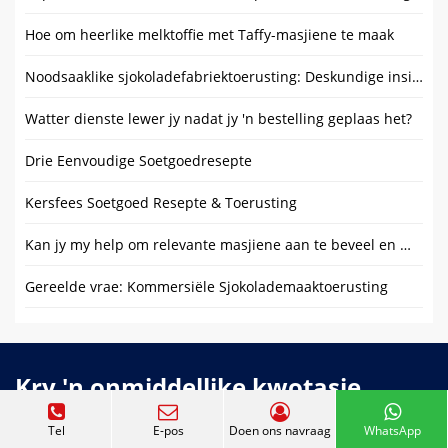
Hoe om heerlike melktoffie met Taffy-masjiene te maak
Noodsaaklike sjokoladefabriektoerusting: Deskundige insigte
Watter dienste lewer jy nadat jy 'n bestelling geplaas het?
Drie Eenvoudige Soetgoedresepte
Kersfees Soetgoed Resepte & Toerusting
Kan jy my help om relevante masjiene aan te beveel en my fabrieksuitleg te optimaliseer?
Gereelde vrae: Kommersiële Sjokolademaaktoerusting
Kry 'n onmiddellike kwotasie
Ons tegniese span bied 24 uur per dag (24/7)
Tel
E-pos
Doen ons navraag
WhatsApp
ondersteuning met vinnige reaksietye, verseker dat jy