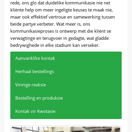
rede, ons glo dat duidelike kommunikasie nie net
kliënte help om meer ingeligte keuses te maak nie,
maar ook effektief vertroue en samewerking tussen
beide partye verbeter. Wat meer is, ons
kommunikasieproses is ontwerp met die kliënt se
verwagtinge en terugvoer in gedagte, wat gladde
bedrywighede in elke stadium kan verseker.
Aanvanklike kontak
Herhaal bestellings
Vinnige reaksie
Bestelling en produksie
Kontak vir Kwotasie
Aanvanklike kontak met Bangladesj-
Herhaal bestellings van bestaande
Navraagtydsberekening en vinnige
Bestel- en produksiesiklus
Vertrou deur wêreldwye kliënte - kry nou jou
onmiddellike kwotasie en begin jou projek
kliënte
kliënte in Bangladesj
reaksie
Op Augustus 16, 2024, die Bangladesj-kliënt het