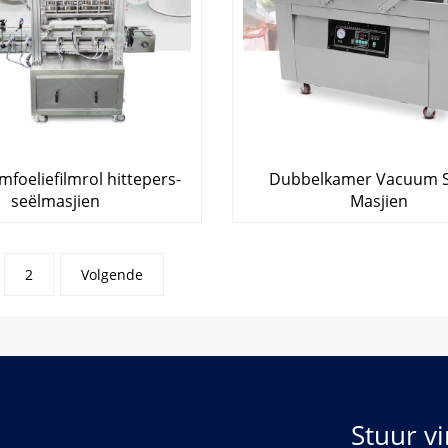
foeliefilmrol hittepers-
Dubbelkamer Vacuum S
seëlmasjien
Masjien
2
Volgende
Stuur vi