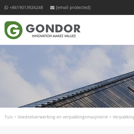
+8619013926248
[email protected]
Tuis
>
Voedselverwerking en verpakkingsmasjinerie
>
Verpakkin