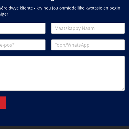
êreldwye kliënte - kry nou jou onmiddellike kwotasie en begin
niger.