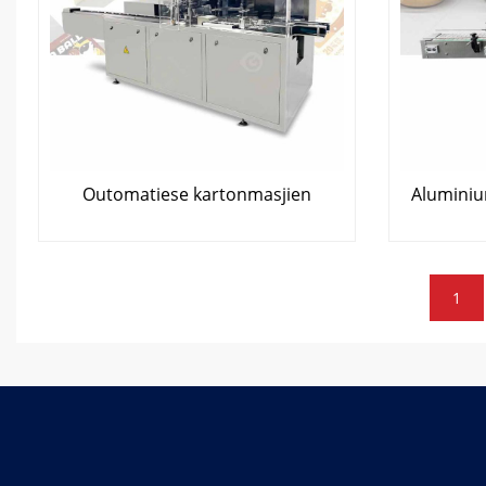
Outomatiese kartonmasjien
Aluminium
Plasingspaginering
1