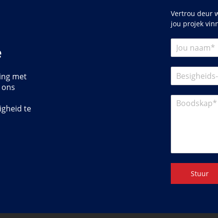
Vertrou deur w
jou projek vin
e
ing met
r ons
igheid te
Stuur