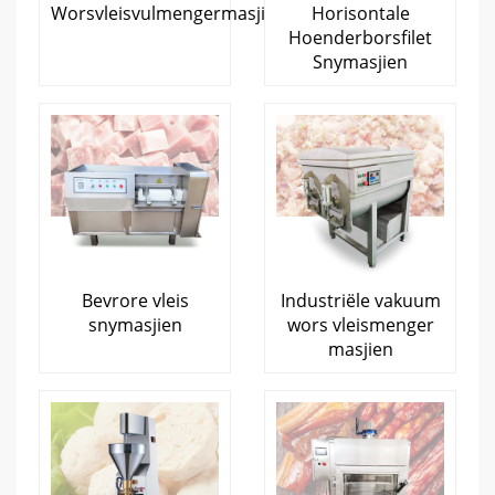
Worsvleisvulmengermasjien
Horisontale
Hoenderborsfilet
Snymasjien
Bevrore vleis
Industriële vakuum
snymasjien
wors vleismenger
masjien