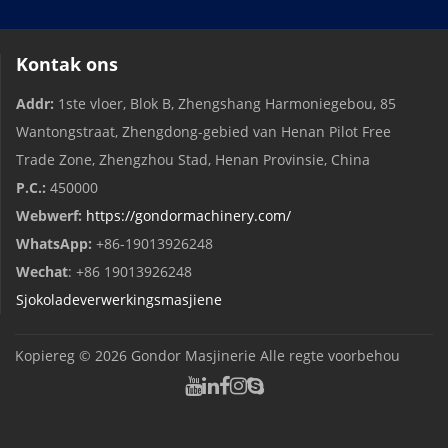
Kontak ons
Addr:
1ste vloer, Blok B, Zhengshang Harmoniegebou, 85
Wantongstraat, Zhengdong-gebied van Henan Pilot Free
Trade Zone, Zhengzhou Stad, Henan Provinsie, China
P.C.:
450000
Webwerf:
https://gondormachinery.com/
WhatsApp:
+86-19013926248
Wechat
: +86 19013926248
Sjokoladeverwerkingsmasjiene
Kopiereg © 2026
Gondor Masjinerie
Alle regte voorbehou