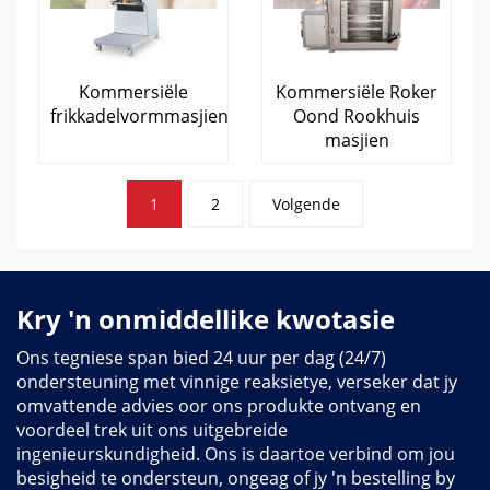
Kommersiële
Kommersiële Roker
frikkadelvormmasjien
Oond Rookhuis
masjien
Plasingspaginering
1
2
Volgende
Kry 'n onmiddellike kwotasie
Ons tegniese span bied 24 uur per dag (24/7)
ondersteuning met vinnige reaksietye, verseker dat jy
omvattende advies oor ons produkte ontvang en
voordeel trek uit ons uitgebreide
ingenieurskundigheid. Ons is daartoe verbind om jou
besigheid te ondersteun, ongeag of jy 'n bestelling by