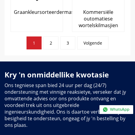
Graankleursorteerdermasjien
Kommersiële
outomatiese
wortelskilmasjien
Plasingspaginering
1
2
3
Volgende
Kry 'n onmiddellike kwotasie
Ons tegniese span bied 24 uur per dag (24/7)
ondersteuning met vinnige reaksietye, verseker dat jy
omvattende advies oor ons produkte ontvang en
voordeel trek uit ons uitgebreide
ingenieurskundigheid. Ons is daartoe verbind om jou
besigheid te ondersteun, ongeag of jy 'n bestelling by
ons plaas.