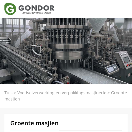
Tuis
>
Voedselverwerking en verpakkingsmasjinerie
>
Groente
masjien
Groente masjien