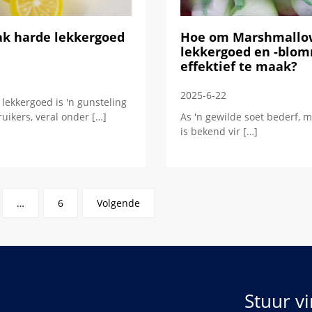
k harde lekkergoed
Hoe om Marshmallo
lekkergoed en -blo
effektief te maak?
2025-6-22
lekkergoed is 'n gunsteling
uikers, veral onder […]
As 'n gewilde soet bederf, m
is bekend vir […]
…
6
Volgende
Stuur vi