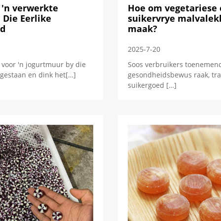
t 'n verwerkte
Hoe om vegetariese
 Die Eerlike
suikervrye malvalek
d
maak?
2025-7-20
it voor 'n jogurtmuur by die
Soos verbruikers toenemen
estaan ​​en dink het[…]
gesondheidsbewus raak, tra
suikergoed […]