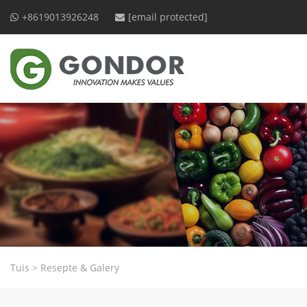
+8619013926248
[email protected]
Tuis
>
Resepte & Galery