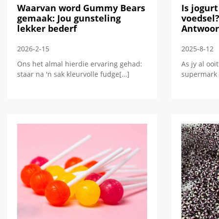
Waarvan word Gummy Bears
Is jogur
gemaak: Jou gunsteling
voedsel?
lekker bederf
Antwoor
2026-2-15
2025-8-12
Ons het almal hierdie ervaring gehad:
As jy al oo
staar na 'n sak kleurvolle fudge[…]
supermark g