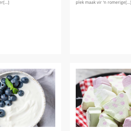
er[…]
plek maak vir 'n romerige[…