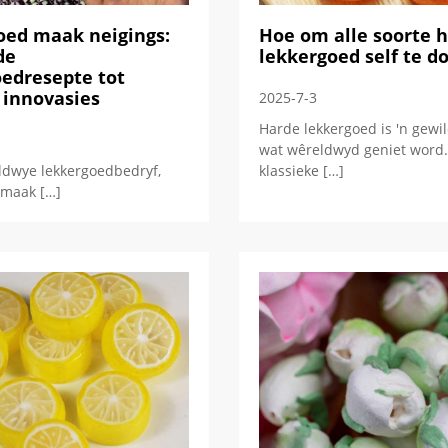
oed maak neigings:
Hoe om alle soorte 
de
lekkergoed self te d
edresepte tot
 innovasies
2025-7-3
Harde lekkergoed is 'n gewi
wat wêreldwyd geniet word.
ldwye lekkergoedbedryf,
klassieke […]
 maak […]