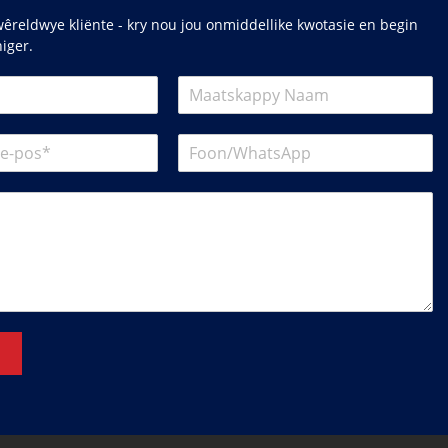
êreldwye kliënte - kry nou jou onmiddellike kwotasie en begin
niger.