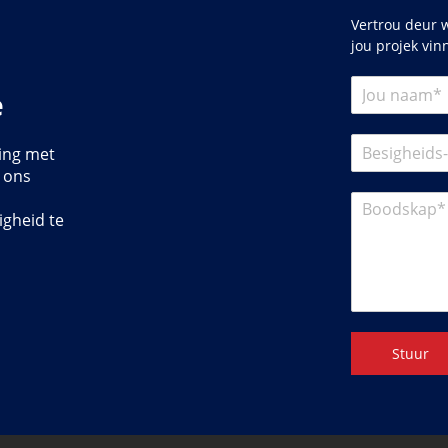
Vertrou deur w
jou projek vin
e
ing met
r ons
igheid te
Stuur