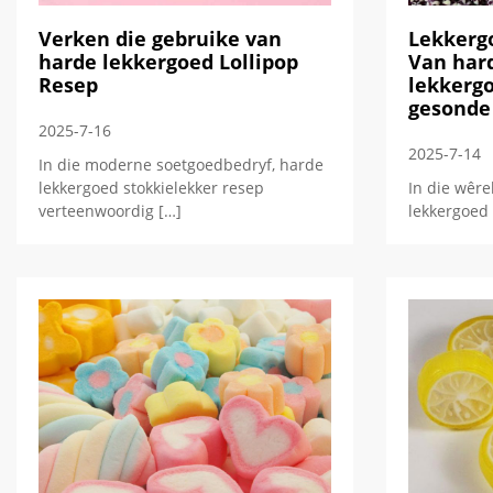
Verken die gebruike van
Lekkerg
harde lekkergoed Lollipop
Van har
Resep
lekkergo
gesonde
2025-7-16
2025-7-14
In die moderne soetgoedbedryf, harde
lekkergoed stokkielekker resep
In die wêre
verteenwoordig […]
lekkergoed