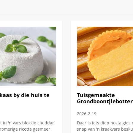
aas by die huis te
Tuisgemaakte
Grondboontjiebotter
2026-2-19
it in 'n vars blokkie cheddar
Daar is iets diep nostalgies 
 romerige ricotta gesmeer
snap van 'n kraakvars beskui