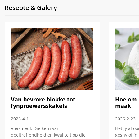
Resepte & Galery
Van bevrore blokke tot
Hoe om k
fynproewersskakels
maak
2026-4-1
2026-2-23
Vleismeul: Die kern van
Het jy al oo
doeltreffendheid en kwaliteit op die
gesny of 'n