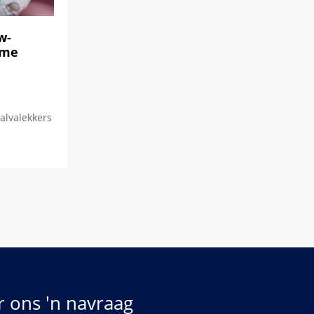
w-
mme
alvalekkers
r ons 'n navraag