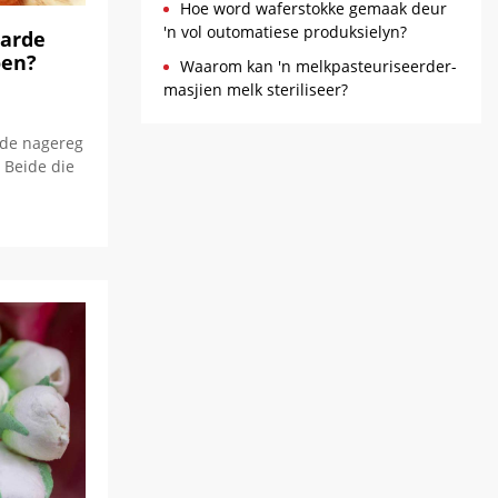
Hoe word waferstokke gemaak deur
'n vol outomatiese produksielyn?
harde
oen?
Waarom kan 'n melkpasteuriseerder-
masjien melk steriliseer?
lde nagereg
 Beide die