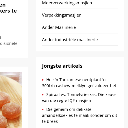
Moerverwerkingsmasjien
 en
kers te
Verpakkingsmasjien
Ander Masjinerie
d
Ander industriële masjinerie
disionele
Jongste artikels
Hoe 'n Tanzaniese neutplant 'n
300L/h cashew-melklyn geëvalueer het
Spiraal vs. Tonnelvrieskas: Die keuse
van die regte IQF-masjien
Die geheim om delikate
amandelkoekies te maak sonder om dit
te breek