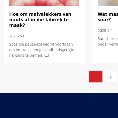
Hoe om malvalekkers van
Wat maa
nuuts af in die fabriek te
suur?
maak?
2025-7-1
2025-7-1
Suur harde 
Soos die peuselkosbedryf voortgaan
onder verbr
om innovasie en gesondheidsgerigte
neigings te omhels […]
Plasingspaginering
1
2