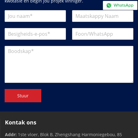
kwotasie en begin jou projek vinniger.
Stuur
Kontak ons
Addr:
1ste vloer, Blok B, Zhengshang Harmoniegebou, 85