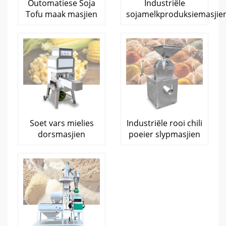
Outomatiese Soja
Industriële
Tofu maak masjien
sojamelkproduksiemasjie
Soet vars mielies
Industriële rooi chili
dorsmasjien
poeier slypmasjien