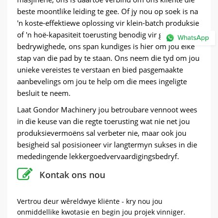
beste moontlike leiding te gee. Of jy nou op soek is na
'n koste-effektiewe oplossing vir klein-batch produksie
of 'n hoë-kapasiteit toerusting benodig vir grootskaalse
bedrywighede, ons span kundiges is hier om jou elke
stap van die pad by te staan. Ons neem die tyd om jou
unieke vereistes te verstaan ​​en bied pasgemaakte
aanbevelings om jou te help om die mees ingeligte
besluit te neem.
Laat Gondor Machinery jou betroubare vennoot wees
in die keuse van die regte toerusting wat nie net jou
produksievermoëns sal verbeter nie, maar ook jou
besigheid sal posisioneer vir langtermyn sukses in die
mededingende lekkergoedvervaardigingsbedryf.
Kontak ons ​​nou
Vertrou deur wêreldwye kliënte - kry nou jou
onmiddellike kwotasie en begin jou projek vinniger.