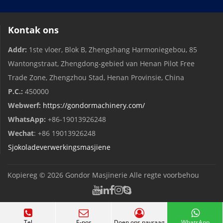
Kontak ons
Addr:
1ste vloer, Blok B, Zhengshang Harmoniegebou, 85
Wantongstraat, Zhengdong-gebied van Henan Pilot Free
Trade Zone, Zhengzhou Stad, Henan Provinsie, China
P.C.:
450000
Webwerf:
https://gondormachinery.com/
WhatsApp:
+86-19013926248
Wechat
: +86 19013926248
Sjokoladeverwerkingsmasjiene
Kopiereg © 2026
Gondor Masjinerie
Alle regte voorbehou
Tel
E-pos
Doen ons navraag
WhatsApp