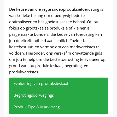
Die keuse van die regte snoepproduksietoerusting is
van kritieke belang om u bedrywighede te
optimaliseer en besigheidsukses te behaal. Of jou
fokus op grootskaalse produksie of kleiner is,
pasgemaakte bondels, die keuse van toerusting kan
jou doeltreffendheid aansienlik beïnvloed,
kostebestuur, en vermoë om aan markvereistes te
voldoen. Hieronder, ons verskaf 'n omvattende gids
om jou te help om die beste toerusting te evalueer op
grond van jou produksieskaal, begroting, en
produkvereistes.
Evaluering van produksieskaal
Begrotingsoorwegings
Produk Tipe & Markvraag
Wanneer u u produksieskaal evalueer, dit is
Begroting is nog 'n deurslaggewende faktor by die
Om jou produkreeks en markaanvraag te