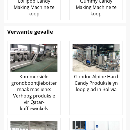
Lollipop Candy
Gummy Candy
Making Machine te
Making Machine te
koop
koop
Verwante gevalle
Kommersiële
Gondor Alpine Hard
grondboontjiebotter
Candy Produksielyn
maak masjiene:
loop glad in Bolivia
Verhoog produksie
vir Qatar-
koffiewinkels