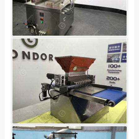
keuse vir die meeste maatskappye wat
doeltreffendheid en betroubaarheid
prioritiseer in hul produksieprosesse van
gummy lekkergoed.
Volhoubaarheid en doeltreffendheid
Verder, die gomdeponeermasjien staan ​​uit
vir sy ekovriendelike en
energiedoeltreffende ontwerp. In
vergelyking met tradisionele toerusting vir
die maak van lekkergoed, hierdie masjien
optimaliseer materiaalgebruik terwyl
energieverbruik aansienlik verminder
word. Deur dit te doen, dit verlaag nie net
bedryfskoste nie, maar verminder ook
vermorsing, wat vervaardigers ondersteun
om hul volhoubaarheidsdoelwitte te
bereik. Hierdie omgewingsbewuste
ontwerp dra by tot meer volhoubare
produksiepraktyke, wat ooreenstem met
die groeiende vraag na eko-vriendelike
vervaardigingsoplossings. Uiteindelik, dit
bevoordeel beide die omgewing en die
winspunt, wat dit 'n aantreklike opsie
maak vir vooruitdenkende vervaardigers.