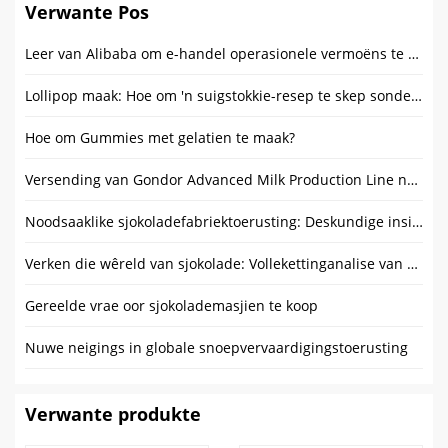
Verwante Pos
Leer van Alibaba om e-handel operasionele vermoëns te verbeter
Lollipop maak: Hoe om 'n suigstokkie-resep te skep sonder mieliesiroop
Hoe om Gummies met gelatien te maak?
Versending van Gondor Advanced Milk Production Line na die Filippyne
Noodsaaklike sjokoladefabriektoerusting: Deskundige insigte
Verken die wêreld van sjokolade: Vollekettinganalise van smelttenksjokolade tot kakaobottervervaardigingsproses
Gereelde vrae oor sjokolademasjien te koop
Nuwe neigings in globale snoepvervaardigingstoerusting
Verwante produkte