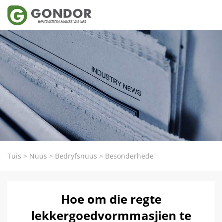
Tuis
>
Nuus
>
Bedryfsnuus
>
Besonderhede
Hoe om die regte
lekkergoedvormmasjien te