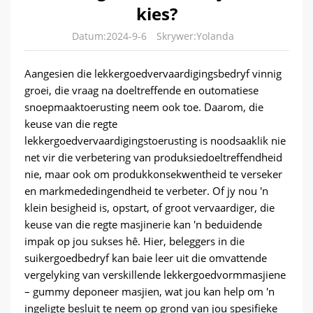
kies?
Datum:2024-9-6
Skrywer:Yolanda
Aangesien die lekkergoedvervaardigingsbedryf vinnig
groei, die vraag na doeltreffende en outomatiese
snoepmaaktoerusting neem ook toe. Daarom, die
keuse van die regte
lekkergoedvervaardigingstoerusting is noodsaaklik nie
net vir die verbetering van produksiedoeltreffendheid
nie, maar ook om produkkonsekwentheid te verseker
en markmededingendheid te verbeter. Of jy nou 'n
klein besigheid is, opstart, of groot vervaardiger, die
keuse van die regte masjinerie kan 'n beduidende
impak op jou sukses hê. Hier, beleggers in die
suikergoedbedryf kan baie leer uit die omvattende
vergelyking van verskillende lekkergoedvormmasjiene
– gummy deponeer masjien, wat jou kan help om 'n
ingeligte besluit te neem op grond van jou spesifieke