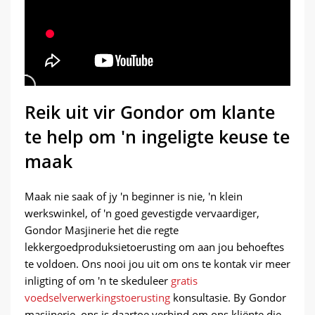
is perfek vir besighede wat persoonlike of
ondersteun, handearbeid verminder, en
nisprodukte wil produseer, wat die
uiteindelik winsgewendheid verbeter
buigsaamheid bied wat nodig is om laer
namate produksie opskaal.
produksievolumes en gereelde
veranderinge in produklyne te
akkommodeer.
Reik uit vir Gondor om klante
te help om 'n ingeligte keuse te
maak
Maak nie saak of jy 'n beginner is nie, 'n klein
werkswinkel, of 'n goed gevestigde vervaardiger,
Gondor Masjinerie het die regte
lekkergoedproduksietoerusting om aan jou behoeftes
te voldoen. Ons nooi jou uit om ons te kontak vir meer
inligting of om 'n te skeduleer
gratis
voedselverwerkingstoerusting
konsultasie. By Gondor
masjinerie, ons is daartoe verbind om ons kliënte die