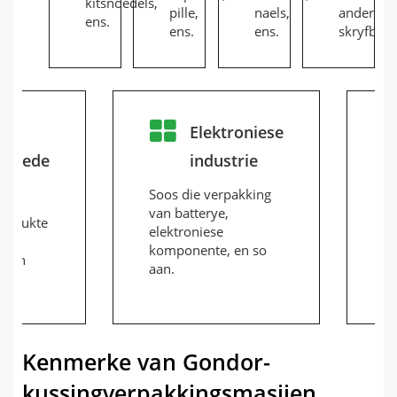
kitsnoedels,
pille,
naels,
ander
ens.
ens.
ens.
skryfbeho
se
Elektroniese
gdhede
industrie
ie
Soos die verpakking
By
van batterye,
ve
produkte
elektroniese
ch
ls,
komponente, en so
so
p, en
aan.
sk
en
Kenmerke van Gondor-
kussingverpakkingsmasjien