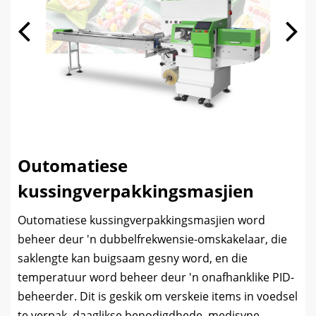
Outomatiese
kussingverpakkingsmasjien
Outomatiese kussingverpakkingsmasjien word
beheer deur 'n dubbelfrekwensie-omskakelaar, die
saklengte kan buigsaam gesny word, en die
temperatuur word beheer deur 'n onafhanklike PID-
beheerder. Dit is geskik om verskeie items in voedsel
te verpak, daaglikse benodigdhede, medisyne,