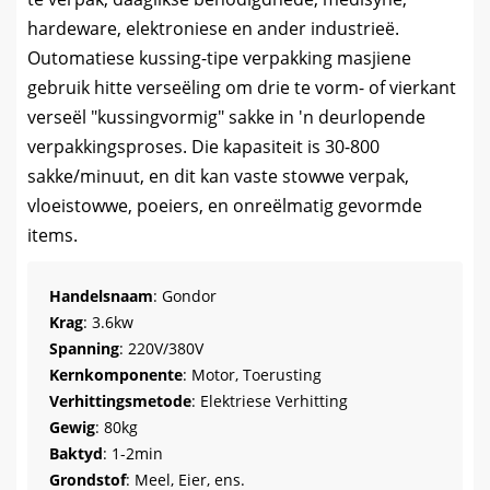
hardeware, elektroniese en ander industrieë.
Outomatiese kussing-tipe verpakking masjiene
gebruik hitte verseëling om drie te vorm- of vierkant
verseël "kussingvormig" sakke in 'n deurlopende
verpakkingsproses. Die kapasiteit is 30-800
sakke/minuut, en dit kan vaste stowwe verpak,
vloeistowwe, poeiers, en onreëlmatig gevormde
items.
Handelsnaam
: Gondor
Krag
: 3.6kw
Spanning
: 220V/380V
Kernkomponente
: Motor, Toerusting
Verhittingsmetode
: Elektriese Verhitting
Gewig
: 80kg
Baktyd
: 1-2min
Grondstof
: Meel, Eier, ens.