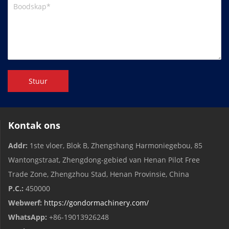
Stuur
Kontak ons
Addr:
1ste vloer, Blok B, Zhengshang Harmoniegebou, 85
Wantongstraat, Zhengdong-gebied van Henan Pilot Free
Trade Zone, Zhengzhou Stad, Henan Provinsie, China
P.C.:
450000
Webwerf:
https://gondormachinery.com/
WhatsApp:
+86-19013926248