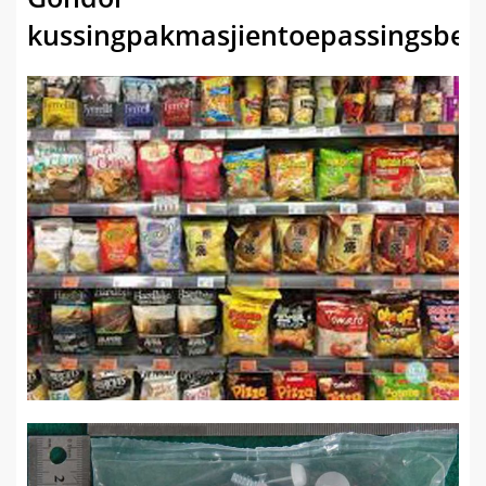
kussingpakmasjientoepassingsbed