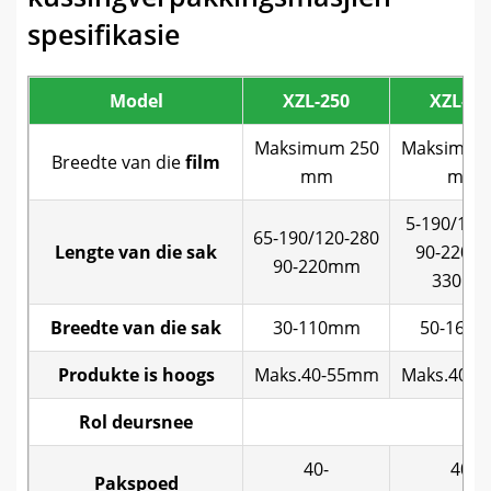
spesifikasie
Model
XZL-250
XZL-32
Maksimum 250
Maksimum
Breedte van die
film
mm
mm
5-190/120
65-190/120-280
Lengte van die sak
90-220/1
90-220mm
330m
Breedte van die sak
30-110mm
50-160
Produkte is hoogs
Maks.40-55mm
Maks.40-
Rol deursnee
40-
40-
Pakspoed