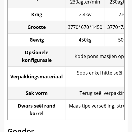
230agter/min
230agter/
Krag
2.4kw
2.6kw
Grootte
3770*670*1450
3770*720*
Gewig
450kg
500kg
Opsionele
Kode pons masjien opblaas
konfigurasie
Soos enkel hitte seël B
Verpakkingsmateriaal
Sak vorm
Terug seël verpakking 
Dwars seël rand
Maas tipe verseëling, stree
korrel
Gondor