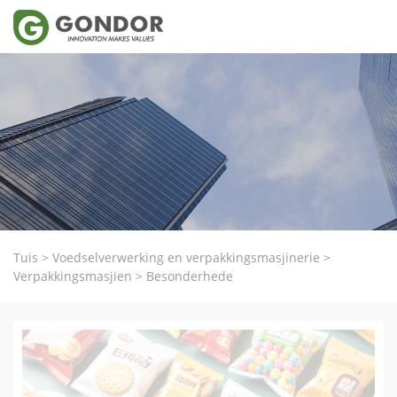
Tuis
>
Voedselverwerking en verpakkingsmasjinerie
>
Verpakkingsmasjien
>
Besonderhede