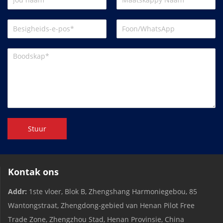
Stuur
Kontak ons
Addr:
1ste vloer, Blok B, Zhengshang Harmoniegebou, 85
Wantongstraat, Zhengdong-gebied van Henan Pilot Free
Trade Zone, Zhengzhou Stad, Henan Provinsie, China