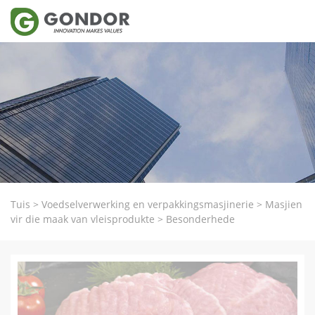
Tuis
>
Voedselverwerking en verpakkingsmasjinerie
>
Masjien
vir die maak van vleisprodukte
>
Besonderhede