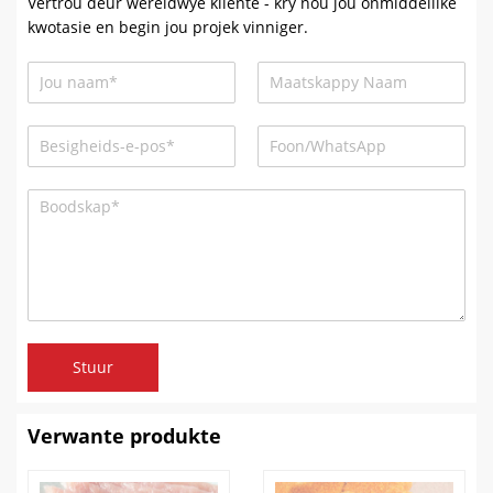
Vertrou deur wêreldwye kliënte - kry nou jou onmiddellike
kwotasie en begin jou projek vinniger.
Stuur
Verwante produkte