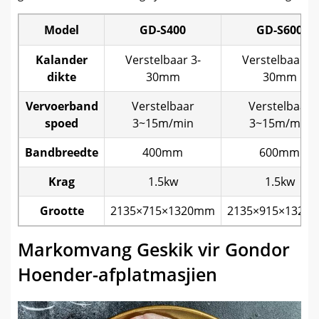
Model
GD-S400
GD-S600
Kalander
Verstelbaar 3-
Verstelbaar 3-
dikte
30mm
30mm
Vervoerband
Verstelbaar
Verstelbaar
spoed
3~15m/min
3~15m/min
Bandbreedte
400mm
600mm
Krag
1.5kw
1.5kw
Grootte
2135×715×1320mm
2135×915×1320
Markomvang Geskik vir Gondor
Hoender-afplatmasjien