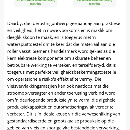
Daarby, die toerustingontwerp gee aandag aan praktiese
en veiligheid, het 'n nuwe voorkoms en is maklik om
deeglik skoon te maak, en is toegerus met 'n
waterspuittoestel om te keer dat die materiaal aan die
roller vassit. Siemens handelsmerk word gekies as die
kern elektriese komponente om akkurate beheer en
betroubare werking te verseker, en terselfdertyd, dit is
toegerus met perfekte veiligheidsbeskermingstoestelle
om operasionele risiko's effektief te vermy. Die
vleisvervlakkingsmasjien kan ook naatloos met die
stroomop-versagter en ander toerusting verbind word
om 'n deurlopende produksielyn te vorm, die algehele
produksiekapasiteit en outomatiseringsvlak verder te
verbeter. Dit is 'n ideale keuse vir die verwesenliking van
gestandaardiseerde en grootskaalse produksie op die
gebied van vleis en soortgelyke bestanddele verwerking.