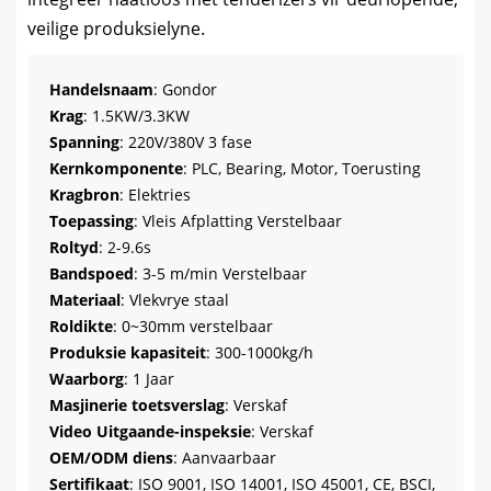
veilige produksielyne.
Handelsnaam
: Gondor
Krag
: 1.5KW/3.3KW
Spanning
: 220V/380V 3 fase
Kernkomponente
: PLC, Bearing, Motor, Toerusting
Kragbron
: Elektries
Toepassing
: Vleis Afplatting Verstelbaar
Roltyd
: 2-9.6s
Bandspoed
: 3-5 m/min Verstelbaar
Materiaal
: Vlekvrye staal
Roldikte
: 0~30mm verstelbaar
Produksie kapasiteit
: 300-1000kg/h
Waarborg
: 1 Jaar
Masjinerie toetsverslag
: Verskaf
Video Uitgaande-inspeksie
: Verskaf
OEM/ODM diens
: Aanvaarbaar
Sertifikaat
: ISO 9001, ISO 14001, ISO 45001, CE, BSCI,