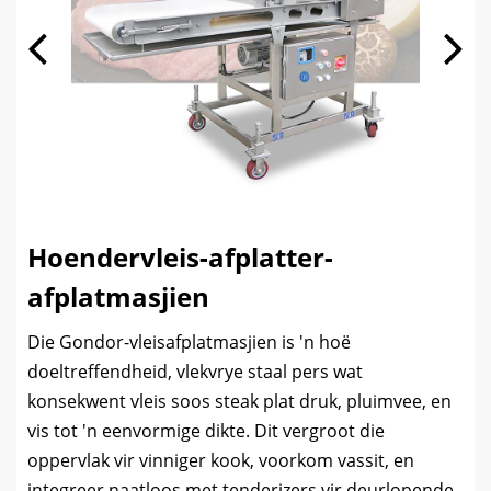
Hoendervleis-afplatter-
afplatmasjien
Die Gondor-vleisafplatmasjien is 'n hoë
doeltreffendheid, vlekvrye staal pers wat
konsekwent vleis soos steak plat druk, pluimvee, en
vis tot 'n eenvormige dikte. Dit vergroot die
oppervlak vir vinniger kook, voorkom vassit, en
integreer naatloos met tenderizers vir deurlopende,