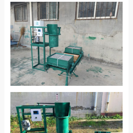
Çıkış
8,000 tebeşir/saat
1.12×1,08×0,76
Ambalaj Boyutları
(metre)
Ağırlık
220 KİLOGRAM
Hacim
0.92 (m³)
Tebeşir Ambalajı
Gereklilikler 2 insanlar
Güç Tüketimi
1.5 kWh/8 saat