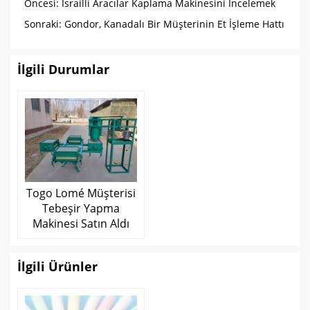
Öncesi:
İsrailli Aracılar Kaplama Makinesini İncelemek
İçin Ziyarette Bulundu
Sonraki:
Gondor, Kanadalı Bir Müşterinin Et İşleme Hattı
Kurmasına Yardımcı Oluyor
İlgili Durumlar
Togo Lomé Müşterisi
Tebeşir Yapma
Makinesi Satın Aldı
İlgili Ürünler