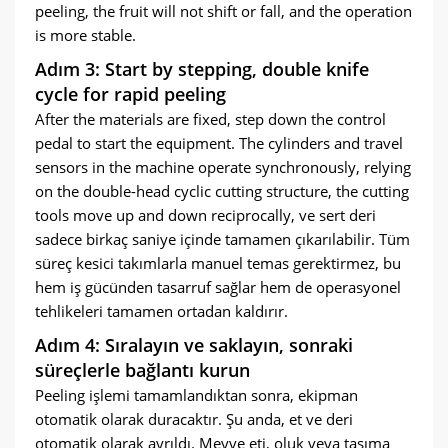
peeling
,
the fruit will not shift or fall
,
and the operation
is more stable
.
Adım 3:
Start by stepping
,
double knife
cycle for rapid peeling
After the materials are fixed
,
step down the control
pedal to start the equipment
.
The cylinders and travel
sensors in the machine operate synchronously
,
relying
on the double-head cyclic cutting structure
,
the cutting
tools move up and down reciprocally
, ve sert deri
sadece birkaç saniye içinde tamamen çıkarılabilir. Tüm
süreç kesici takımlarla manuel temas gerektirmez, bu
hem iş gücünden tasarruf sağlar hem de operasyonel
tehlikeleri tamamen ortadan kaldırır.
Adım 4: Sıralayın ve saklayın, sonraki
süreçlerle bağlantı kurun
Peeling işlemi tamamlandıktan sonra, ekipman
otomatik olarak duracaktır. Şu anda, et ve deri
otomatik olarak ayrıldı. Meyve eti, oluk veya taşıma