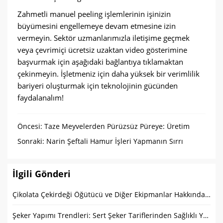
Zahmetli manuel peeling işlemlerinin işinizin
büyümesini engellemeye devam etmesine izin
vermeyin. Sektör uzmanlarımızla iletişime geçmek
veya çevrimiçi ücretsiz uzaktan video gösterimine
başvurmak için aşağıdaki bağlantıya tıklamaktan
çekinmeyin. İşletmeniz için daha yüksek bir verimlilik
bariyeri oluşturmak için teknolojinin gücünden
faydalanalım!
Öncesi:
Taze Meyvelerden Pürüzsüz Püreye: Üretim
Hattınızı Kolaylaştırma
Sonraki:
Narin Şeftali Hamur İşleri Yapmanın Sırrı
İlgili Gönderi
Çikolata Çekirdeği Öğütücü ve Diğer Ekipmanlar Hakkında SSS
Şeker Yapımı Trendleri: Sert Şeker Tariflerinden Sağlıklı Yeniliklere