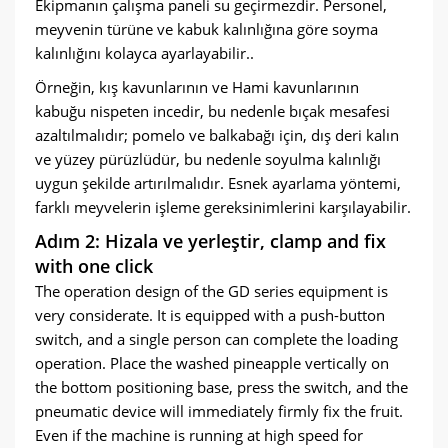
Ekipmanın çalışma paneli su geçirmezdir. Personel,
meyvenin türüne ve kabuk kalınlığına göre soyma
kalınlığını kolayca ayarlayabilir..
Örneğin, kış kavunlarının ve Hami kavunlarının
kabuğu nispeten incedir, bu nedenle bıçak mesafesi
azaltılmalıdır; pomelo ve balkabağı için, dış deri kalın
ve yüzey pürüzlüdür, bu nedenle soyulma kalınlığı
uygun şekilde artırılmalıdır. Esnek ayarlama yöntemi,
farklı meyvelerin işleme gereksinimlerini karşılayabilir.
Adım 2: Hizala ve yerleştir,
clamp and fix
with one click
The operation design of the GD series equipment is
very considerate
.
It is equipped with a push-button
switch
,
and a single person can complete the loading
operation
.
Place the washed pineapple vertically on
the bottom positioning base
,
press the switch
,
and the
pneumatic device will immediately firmly fix the fruit
.
Even if the machine is running at high speed for