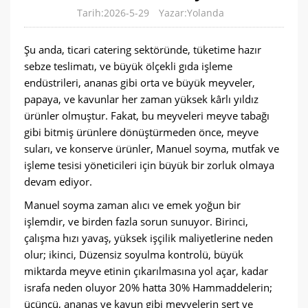
Tarih:2026-5-29
Yazar:Yolanda
Şu anda, ticari catering sektöründe, tüketime hazır
sebze teslimatı, ve büyük ölçekli gıda işleme
endüstrileri, ananas gibi orta ve büyük meyveler,
papaya, ve kavunlar her zaman yüksek kârlı yıldız
ürünler olmuştur. Fakat, bu meyveleri meyve tabağı
gibi bitmiş ürünlere dönüştürmeden önce, meyve
suları, ve konserve ürünler, Manuel soyma, mutfak ve
işleme tesisi yöneticileri için büyük bir zorluk olmaya
devam ediyor.
Manuel soyma zaman alıcı ve emek yoğun bir
işlemdir, ve birden fazla sorun sunuyor. Birinci,
çalışma hızı yavaş, yüksek işçilik maliyetlerine neden
olur; ikinci, Düzensiz soyulma kontrolü, büyük
miktarda meyve etinin çıkarılmasına yol açar, kadar
israfa neden oluyor 20% hatta 30% Hammaddelerin;
üçüncü, ananas ve kavun gibi meyvelerin sert ve