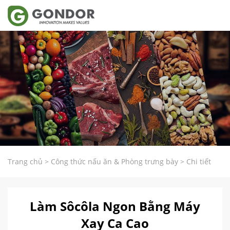
Trang chủ
>
Công thức nấu ăn & Phòng trưng bày
>
Chi tiết
Làm Sôcôla Ngon Bằng Máy
Xay Ca Cao