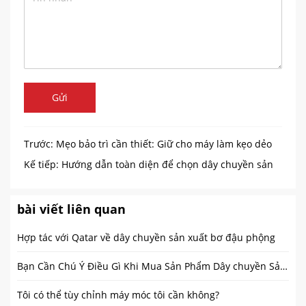
Gửi
Trước:
Mẹo bảo trì cần thiết: Giữ cho máy làm kẹo dẻo
của bạn hoạt động trơn tru
Kế tiếp:
Hướng dẫn toàn diện để chọn dây chuyền sản
xuất kẹo dẻo tốt nhất cho doanh nghiệp của bạn
bài viết liên quan
Hợp tác với Qatar về dây chuyền sản xuất bơ đậu phộng
Bạn Cần Chú Ý Điều Gì Khi Mua Sản Phẩm Dây chuyền Sản Xuất Bánh Mì Công Nghiệp?
Tôi có thể tùy chỉnh máy móc tôi cần không?