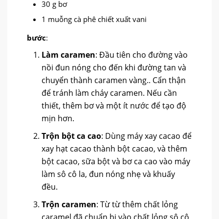
30 g bơ
1 muỗng cà phê chiết xuất vani
bước
:
Làm caramen
: Đầu tiên cho đường vào
nồi đun nóng cho đến khi đường tan và
chuyển thành caramen vàng.. Cẩn thận
để tránh làm cháy caramen. Nếu cần
thiết, thêm bơ và một ít nước để tạo độ
mịn hơn.
Trộn bột ca cao
: Dùng máy xay cacao để
xay hạt cacao thành bột cacao, và thêm
bột cacao, sữa bột và bơ ca cao vào máy
làm sô cô la, đun nóng nhẹ và khuấy
đều.
Trộn caramen
: Từ từ thêm chất lỏng
caramel đã chuẩn bị vào chất lỏng sô cô