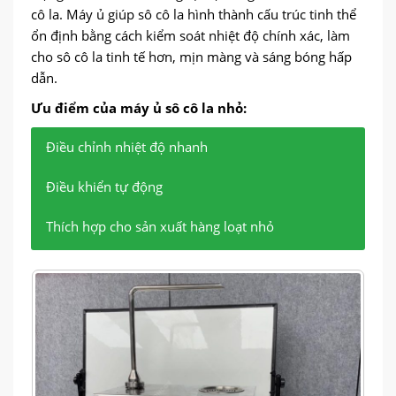
cô la. Máy ủ giúp sô cô la hình thành cấu trúc tinh thể
ổn định bằng cách kiểm soát nhiệt độ chính xác, làm
cho sô cô la tinh tế hơn, mịn màng và sáng bóng hấp
dẫn.
Ưu điểm của máy ủ sô cô la nhỏ:
Điều chỉnh nhiệt độ nhanh
Điều khiển tự động
Thích hợp cho sản xuất hàng loạt nhỏ
Quá trình điều chỉnh nhiệt độ có thể được hoàn
Hệ thống kiểm soát nhiệt độ chính xác có thể tự
Thiết bị nhỏ rất phù hợp với nhà xưởng quy mô
thành trong thời gian ngắn.
động điều chỉnh nhiệt độ để đảm bảo chất lượng
nhỏ hoặc xưởng gia đình, với hoạt động đơn giản
ổn định của từng mẻ sôcôla.
và kết quả đáng chú ý.