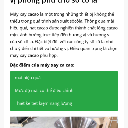
Máy xay cacao là một trong những thiết bị không thể
thiếu trong quá trình sản xuất sôcôla. Thông qua mài
hiệu quả, hạt cacao được nghiền thành chất lỏng cacao
mịn, ảnh hưởng trực tiếp đến hương vị và hương vị
của sô cô la. Đặc biệt đối với các công ty sô cô la nhỏ
chú ý đến chi tiết và hương vị, Điều quan trọng là chọn
máy xay cacao phù hợp.
Đặc điểm của máy xay ca cao:
mài hiệu quả
Mức độ mài có thể điều chỉnh
Thiết kế tiết kiệm năng lượng
Hạt cacao có thể được nghiền thành bột cacao rất
Theo nhu cầu khác nhau, điều chỉnh độ mịn xay
Máy xay cacao hiện đại sử dụng công nghệ tiết
mịn để tăng hương vị đậm đà của sôcôla.
để đạt được hương vị lý tưởng.
kiệm năng lượng, giúp tiết kiệm năng lượng mà
không ảnh hưởng đến sản xuất.