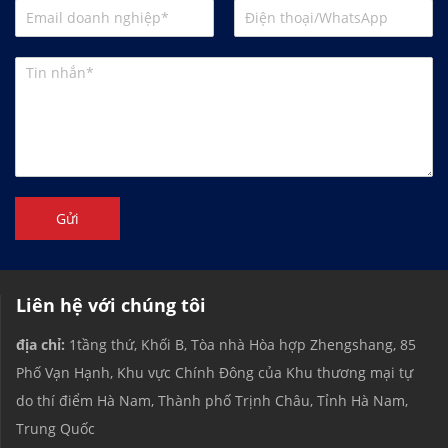
Gửi
Liên hệ với chúng tôi
địa chỉ:
1tầng thứ, Khối B, Tòa nhà Hòa hợp Zhengshang, 85
Phố Vạn Hạnh, Khu vực Chính Đông của Khu thương mại tự
do thí điểm Hà Nam, Thành phố Trịnh Châu, Tỉnh Hà Nam,
Trung Quốc