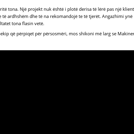
ë tona. Një projekt nuk është i plotë derisa të lërë pas një klient
tyre të ardhshëm dhe të na rekomandojë te të tjerët. Angazhimi ynë
atet tona flasin vetë.
ë ekip që përpiqet për përsosmëri, mos shikoni më larg se Makine