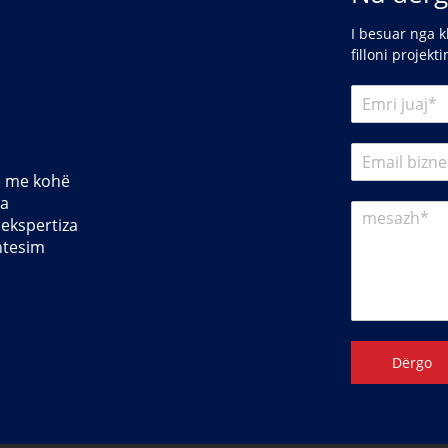
I besuar nga k
filloni projekt
je me kohë
la
 ekspertiza
htesim
Dërgo