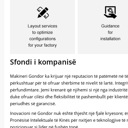
Sfondi i kompanisë
Makineri Gondor ka krijuar një reputacion të patëmetë në të
përkushtuar për të ofruar shërbime të nivelit të lartë. Integ
përfundimtare. Jemi krenarë që njihemi si një nga industrit
duke ofruar cilësi dhe fleksibilitet të pashembullt për klien
periudhës së garancisë.
Inovacioni në Gondor nuk është thjesht një fjalë kryesore; 
Pronësisë Intelektuale të Kinës për nxitjen e teknologjive të
pozicionuar si lider në fushën tonë.