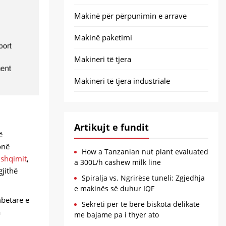
Makinë për përpunimin e arrave
Makinë paketimi
Makineri të tjera
Makineri të tjera industriale
Artikujt e fundit
ë
onë
How a Tanzanian nut plant evaluated
ushqimit
,
a 300L/h cashew milk line
gjithë
Spiralja vs. Ngrirëse tuneli: Zgjedhja
e makinës së duhur IQF
mbëtare e
Sekreti për të bërë biskota delikate
a
me bajame pa i thyer ato