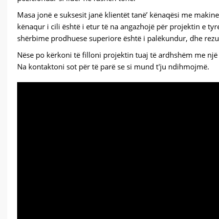
Masa jonë e suksesit janë klientët tanë’ kënaqësi me makinerit
kënaqur i cili është i etur të na angazhojë për projektin e 
shërbime prodhuese superiore është i palëkundur, dhe rezult
Nëse po kërkoni të filloni projektin tuaj të ardhshëm me nj
Na kontaktoni sot për të parë se si mund t'ju ndihmojmë.