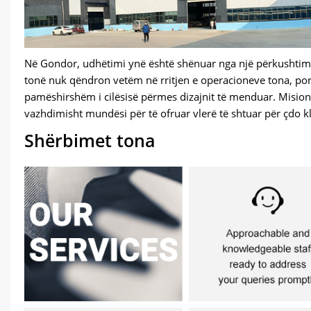
Në Gondor, udhëtimi ynë është shënuar nga një përkushtim i 
tonë nuk qëndron vetëm në rritjen e operacioneve tona, por 
pamëshirshëm i cilësisë përmes dizajnit të menduar. Misioni
vazhdimisht mundësi për të ofruar vlerë të shtuar për çdo kl
Shërbimet tona