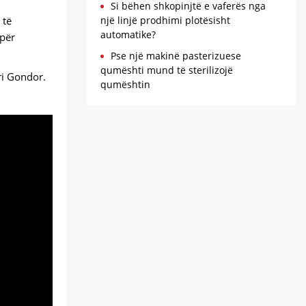
Si bëhen shkopinjtë e vaferës nga
një linjë prodhimi plotësisht
 të
automatike?
 për
Pse një makinë pasterizuese
qumështi mund të sterilizojë
ri Gondor.
qumështin