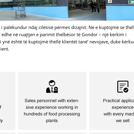
palëkundur ndaj cilësisë përmes dizajnit. Ne e kuptojmë se thelbi
edhe në ruajtjen e parimit thelbësor të Gondor – një kërkim i
 ynë është të kuptojmë thellë klientët tanë’ nevojave, duke kërku
ient.