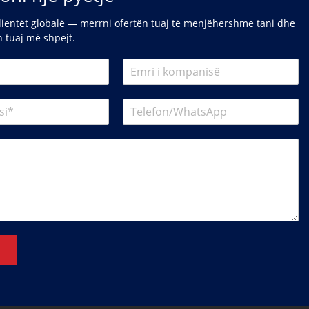
lientët globalë — merrni ofertën tuaj të menjëhershme tani dhe
in tuaj më shpejt.