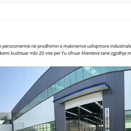
e përsosmërinë në prodhimin e makinerive ushqimore industriale
mi kushtuar mbi 20 vite për t'u ofruar klientëve tanë zgjidhje i