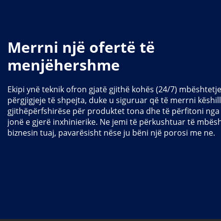
Merrni një ofertë të
menjëhershme
Ekipi ynë teknik ofron gjatë gjithë kohës (24/7) mbështet
përgjigjeje të shpejta, duke u siguruar që të merrni këshil
gjithëpërfshirëse për produktet tona dhe të përfitoni nga
jonë e gjerë inxhinierike. Ne jemi të përkushtuar të mbës
biznesin tuaj, pavarësisht nëse ju bëni një porosi me ne.