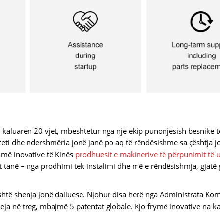
 kaluarën 20 vjet, mbështetur nga një ekip punonjësish besnikë t
riteti dhe ndershmëria jonë janë po aq të rëndësishme sa çështja j
ë më inovative të Kinës
prodhuesit e makinerive të përpunimit të 
tët tanë – nga prodhimi tek instalimi dhe më e rëndësishmja, gjatë 
është shenja jonë dalluese. Njohur disa herë nga Administrata Ko
 reja në treg, mbajmë 5 patentat globale. Kjo frymë inovative na k