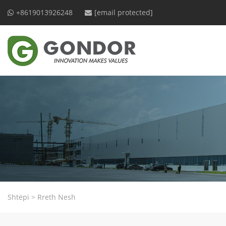
+8619013926248
[email protected]
Shtëpi
>
Rreth Nesh