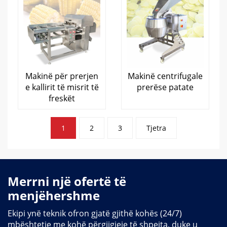
Makinë për prerjen
Makinë centrifugale
e kallirit të misrit të
prerëse patate
freskët
Faqet
1
2
3
Tjetra
e
postimeve
Merrni një ofertë të
menjëhershme
Ekipi ynë teknik ofron gjatë gjithë kohës (24/7)
mbështetje me kohë përgjigjeje të shpejta, duke u