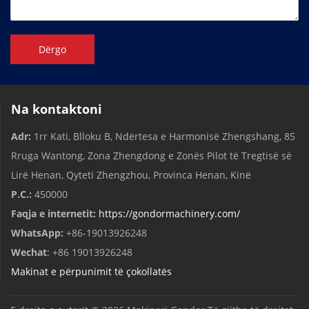
Dërgo
Na kontaktoni
Adr:
1rr Kati, Blloku B, Ndërtesa e Harmonisë Zhengshang, 85
Rruga Wantong, Zona Zhengdong e Zonës Pilot të Tregtisë së
Lirë Henan, Qyteti Zhengzhou, Provinca Henan, Kinë
P.C.:
450000
Faqja e internetit:
https://gondormachinery.com/
WhatsApp:
+86-19013926248
Wechat
: +86 19013926248
Makinat e përpunimit të çokollatës