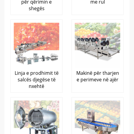
për qërimin e
me rul
shegës
Linja e prodhimit të
Makinë për tharjen
salcës djegëse të
e perimeve në ajër
nxehtë