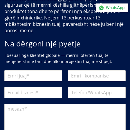
siguruar që të merrni këshilla gjithëpërfshirëse për
produktet tona dhe të përfitoni nga ekspertiza jonë e
gjerë inxhinierike. Ne jemi të përkushtuar të
mbështesim biznesin tuaj, pavarësisht nëse ju bëni një
porosi me ne.
Na dërgoni një pyetje
I besuar nga klientët globalë — merrni ofertën tuaj të
menjëhershme tani dhe filloni projektin tuaj më shpejt.