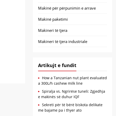
Makinë për përpunimin e arrave
Makinë paketimi
Makineri të tjera
Makineri të tjera industriale
Artikujt e fundit
How a Tanzanian nut plant evaluated
a 300L/h cashew milk line
Spiralja vs. Ngrirëse tuneli: Zgjedhja
e makinës së duhur IQF
Sekreti për të bërë biskota delikate
me bajame pa i thyer ato