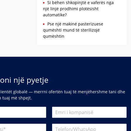
Si bëhen shkopinjtë e vaferës nga
një linjë prodhimi plotësisht
automatike?
Pse një makinë pasterizuese
qumështi mund të sterilizojë
qumështin
oni një pyetje
lientët globalë — merrni ofertën tuaj të menjëhershme tani dhe
in tuaj më shpejt.