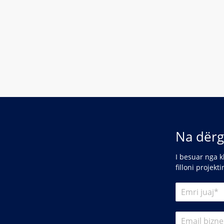
Na dërg
I besuar nga k
filloni projekt