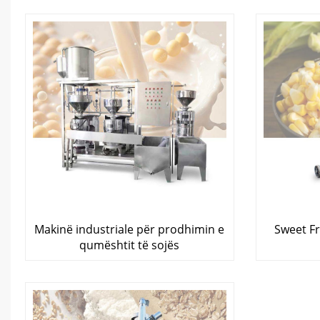
Makinë industriale për prodhimin e
Sweet F
qumështit të sojës