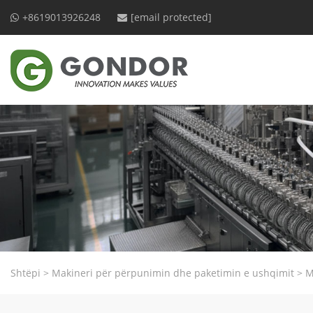
+8619013926248
[email protected]
Shtëpi
>
Makineri për përpunimin dhe paketimin e ushqimit
>
M