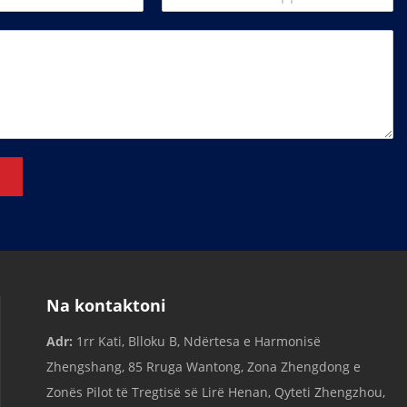
Na kontaktoni
Adr:
1rr Kati, Blloku B, Ndërtesa e Harmonisë
Zhengshang, 85 Rruga Wantong, Zona Zhengdong e
Zonës Pilot të Tregtisë së Lirë Henan, Qyteti Zhengzhou,