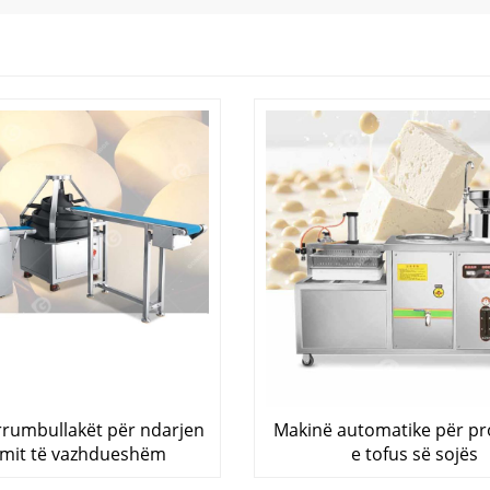
rrumbullakët për ndarjen
Makinë automatike për p
umit të vazhdueshëm
e tofus së sojës