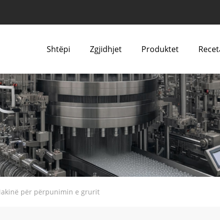
Shtëpi
Zgjidhjet
Produktet
Recet
akinë për përpunimin e grurit