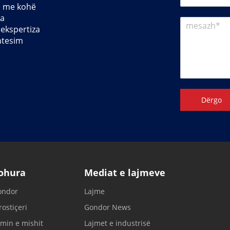
je me kohë
la
 ekspertiza
htesim
Dërgo
johura
Mediat e lajmeve
ondor
Lajme
ostiçeri
Gondor News
min e mishit
Lajmet e industrisë