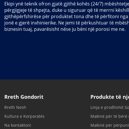
Ekipi ynë teknik ofron gjatë gjithë kohës (24/7) mbështet
përgjigjeje të shpejta, duke u siguruar që të merrni këshil
gjithëpërfshirëse për produktet tona dhe të përfitoni nga
jonë e gjerë inxhinierike. Ne jemi të përkushtuar të mbës
biznesin tuaj, pavarësisht nëse ju bëni një porosi me ne.
Rreth Gondorit
Produkte të n
Rreth Nesh
Linja e prodhimit G
Kultura e Korporatës
Makinë për të bërë r
Na kontaktoni
Makinë për përpuni