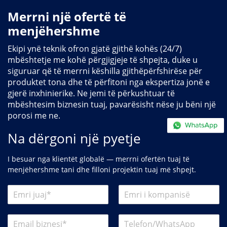
Merrni një ofertë të
menjëhershme
Ekipi ynë teknik ofron gjatë gjithë kohës (24/7)
mbështetje me kohë përgjigjeje të shpejta, duke u
siguruar që të merrni këshilla gjithëpërfshirëse për
produktet tona dhe të përfitoni nga ekspertiza jonë e
gjerë inxhinierike. Ne jemi të përkushtuar të
mbështesim biznesin tuaj, pavarësisht nëse ju bëni një
porosi me ne.
Na dërgoni një pyetje
I besuar nga klientët globalë — merrni ofertën tuaj të
menjëhershme tani dhe filloni projektin tuaj më shpejt.