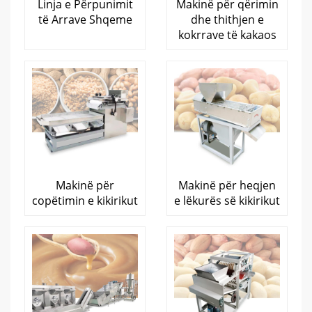
Linja e Përpunimit
Makinë për qërimin
të Arrave Shqeme
dhe thithjen e
kokrrave të kakaos
Makinë për
Makinë për heqjen
copëtimin e kikirikut
e lëkurës së kikirikut