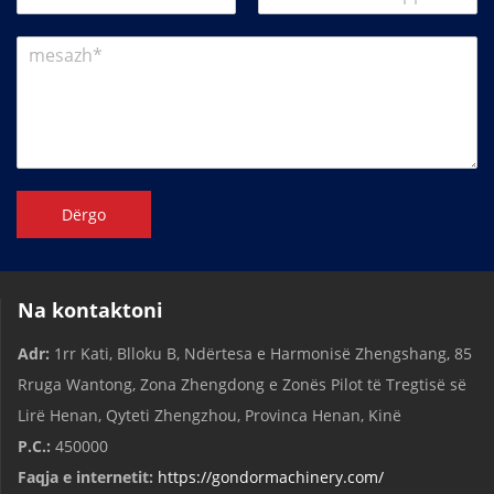
Dërgo
Na kontaktoni
Adr:
1rr Kati, Blloku B, Ndërtesa e Harmonisë Zhengshang, 85
Rruga Wantong, Zona Zhengdong e Zonës Pilot të Tregtisë së
Lirë Henan, Qyteti Zhengzhou, Provinca Henan, Kinë
P.C.:
450000
Faqja e internetit:
https://gondormachinery.com/