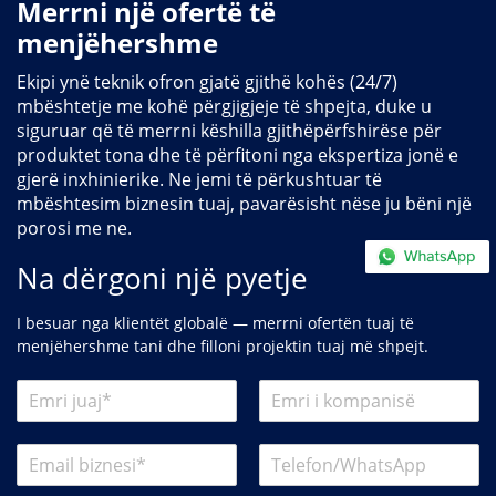
Merrni një ofertë të
menjëhershme
Ekipi ynë teknik ofron gjatë gjithë kohës (24/7)
mbështetje me kohë përgjigjeje të shpejta, duke u
siguruar që të merrni këshilla gjithëpërfshirëse për
produktet tona dhe të përfitoni nga ekspertiza jonë e
gjerë inxhinierike. Ne jemi të përkushtuar të
mbështesim biznesin tuaj, pavarësisht nëse ju bëni një
porosi me ne.
Na dërgoni një pyetje
I besuar nga klientët globalë — merrni ofertën tuaj të
menjëhershme tani dhe filloni projektin tuaj më shpejt.