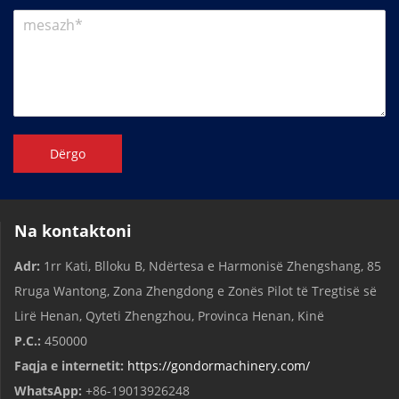
Dërgo
Na kontaktoni
Adr:
1rr Kati, Blloku B, Ndërtesa e Harmonisë Zhengshang, 85
Rruga Wantong, Zona Zhengdong e Zonës Pilot të Tregtisë së
Lirë Henan, Qyteti Zhengzhou, Provinca Henan, Kinë
P.C.:
450000
Faqja e internetit:
https://gondormachinery.com/
WhatsApp:
+86-19013926248