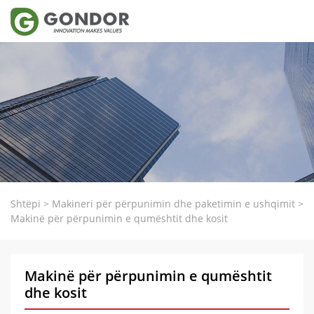
Shtëpi
>
Makineri për përpunimin dhe paketimin e ushqimit
>
Makinë për përpunimin e qumështit dhe kosit
Makinë për përpunimin e qumështit
dhe kosit