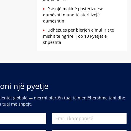
Pse një makinë pasterizuese
qumështi mund të sterilizojë
qumështin
Udhëzues për blerjen e mullirit të
mishit të ngrirë: Top 10 Pyetjet e
shpeshta
oni një pyetje
lientët globalë — merrni ofertën tuaj të menjëhershme tani dhe
in tuaj më shpejt.