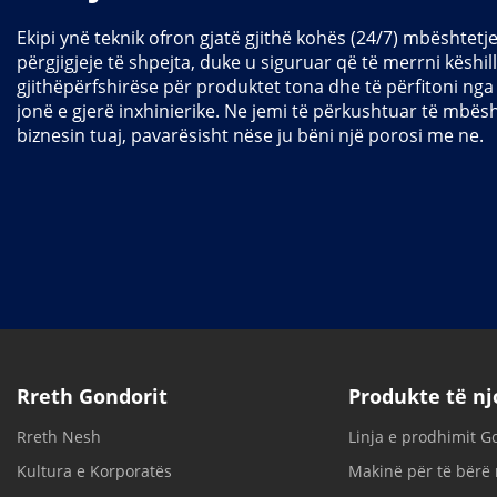
Ekipi ynë teknik ofron gjatë gjithë kohës (24/7) mbështet
përgjigjeje të shpejta, duke u siguruar që të merrni këshil
gjithëpërfshirëse për produktet tona dhe të përfitoni nga
jonë e gjerë inxhinierike. Ne jemi të përkushtuar të mbës
biznesin tuaj, pavarësisht nëse ju bëni një porosi me ne.
Rreth Gondorit
Produkte të n
Rreth Nesh
Linja e prodhimit G
Kultura e Korporatës
Makinë për të bërë r