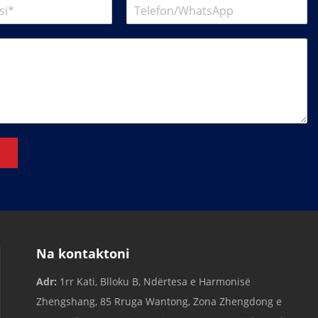
Na kontaktoni
Adr:
1rr Kati, Blloku B, Ndërtesa e Harmonisë
Zhengshang, 85 Rruga Wantong, Zona Zhengdong e