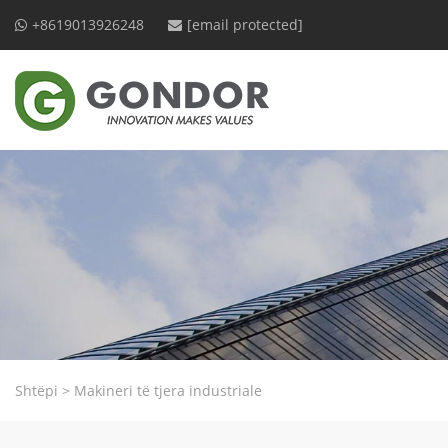
+8619013926248
[email protected]
Shtëpi
>
Makineri të tjera industriale