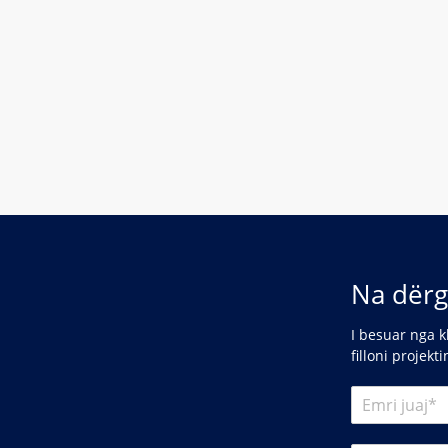
Na dërg
I besuar nga k
filloni projekt