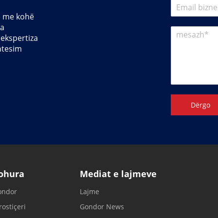
je me kohë
la
 ekspertiza
htesim
Dërgo
johura
Mediat e lajmeve
ondor
Lajme
ostiçeri
Gondor News