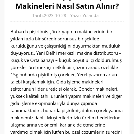
Makineleri Nasıl Satın Alınır?
Tarih:2023-10-28
Yazar:Yolanda
Buharda pişirilmiş çörek yapma makinelerinin bir
yıldan fazla bir süredir sorunsuz bir şekilde
kurulduğunu ve çalıştırıldığını duyurmaktan mutluluk
duyuyoruz.. Yeni Delhi merkezli makine distribütörü –
Küçük ve Orta Sanayi – küçük boyutlu içi doldurulmuş
çörekler üretmek için etkili bir çözüm aradı, özellikle
15g buharda pişirilmiş çörekler, Yerel pazarda artan
talebi karşılamak için. Gıda işleme makineleri
sektörünün lider üreticisi olarak, Gondor makineleri,
yüksek kaliteli tahıl ürünleri yapım makineleri ve diğer
gıda işleme ekipmanlarıyla dünya çapında
tanınmaktadır., buharda pişirilmiş dolma çörek yapma
makinemiz dahil. Müşterilerimizin üretim hedeflerine
ulaşmalarına ve önemli karlar elde etmelerine
yardımcı olmak için lütfen bu özel çözümlerin sürecini