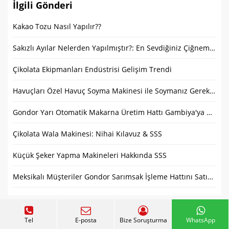
İlgili Gönderi
Kakao Tozu Nasıl Yapılır??
Sakızlı Ayılar Nelerden Yapılmıştır?: En Sevdiğiniz Çiğneme İkramları
Çikolata Ekipmanları Endüstrisi Gelişim Trendi
Havuçları Özel Havuç Soyma Makinesi ile Soymanız Gerekir mi?
Gondor Yarı Otomatik Makarna Üretim Hattı Gambiya'ya Ulaştı
Çikolata Wala Makinesi: Nihai Kılavuz & SSS
Küçük Şeker Yapma Makineleri Hakkında SSS
Meksikalı Müşteriler Gondor Sarımsak İşleme Hattını Satın Aldı: Başarılı İşbirliğinin İşareti
Tel
E-posta
Bize Soruşturma
WhatsApp
Anında Teklif Alın