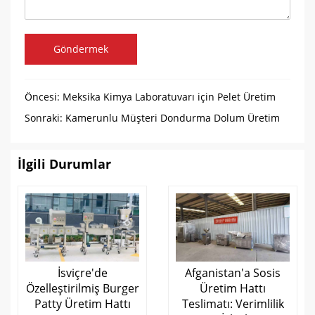
Göndermek
Öncesi:
Meksika Kimya Laboratuvarı için Pelet Üretim
Hattı
Sonraki:
Kamerunlu Müşteri Dondurma Dolum Üretim
Hattını Satın Almak İçin Bizi Ziyaret Etti
İlgili Durumlar
İsviçre'de
Afganistan'a Sosis
Özelleştirilmiş Burger
Üretim Hattı
Patty Üretim Hattı
Teslimatı: Verimlilik