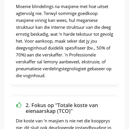
Moenie blindelings na masjiene met hoë uitset
agtervolg nie. Terwyl sommige goedkoop
masjiene vinnig kan wees, hul meganiese
struktuur kan die interne struktuur van die deeg
ernstig beskadig, wat 'n harde tekstuur tot gevolg
het. Voor aankoop, maak seker dat jy jou
deegvoginhoud duidelik spesifiseer (bv., 50% of
70%) aan die verskaffer. 'n Professionele
verskaffer sal lemsny aanbeveel, ekstrusie, of
pneumatiese verdelingstegnologieë gebaseer op
die voginhoud.
2. Fokus op “Totale koste van
eienaarskap (TCO)”
Die koste van 'n masjien is nie net die koopprys
nie; dit sluit ook deurlopende instandhouding in,