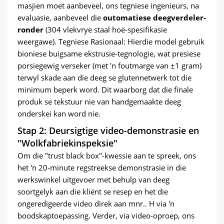
masjien moet aanbeveel, ons tegniese ingenieurs, na
evaluasie, aanbeveel die
outomatiese deegverdeler-
ronder
(304 vlekvrye staal hoë-spesifikasie
weergawe). Tegniese Rasionaal: Hierdie model gebruik
bioniese buigsame ekstrusie-tegnologie, wat presiese
porsiegewig verseker (met 'n foutmarge van ±1 gram)
terwyl skade aan die deeg se glutennetwerk tot die
minimum beperk word. Dit waarborg dat die finale
produk se tekstuur nie van handgemaakte deeg
onderskei kan word nie.
Stap 2: Deursigtige video-demonstrasie en
"Wolkfabriekinspeksie"
Om die "trust black box"-kwessie aan te spreek, ons
het 'n 20-minute regstreekse demonstrasie in die
werkswinkel uitgevoer met behulp van deeg
soortgelyk aan die kliënt se resep en het die
ongeredigeerde video direk aan mnr.. H via 'n
boodskaptoepassing. Verder, via video-oproep, ons