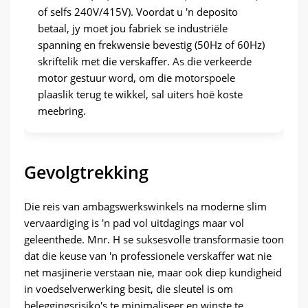
of selfs 240V/415V). Voordat u 'n deposito
betaal, jy moet jou fabriek se industriële
spanning en frekwensie bevestig (50Hz of 60Hz)
skriftelik met die verskaffer. As die verkeerde
motor gestuur word, om die motorspoele
plaaslik terug te wikkel, sal uiters hoë koste
meebring.
Gevolgtrekking
Die reis van ambagswerkswinkels na moderne slim
vervaardiging is 'n pad vol uitdagings maar vol
geleenthede. Mnr. H se suksesvolle transformasie toon
dat die keuse van 'n professionele verskaffer wat nie
net masjinerie verstaan ​​nie, maar ook diep kundigheid
in voedselverwerking besit, die sleutel is om
beleggingsrisiko's te minimaliseer en winste te