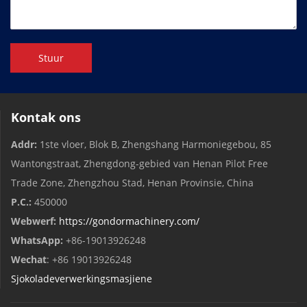
Stuur
Kontak ons
Addr:
1ste vloer, Blok B, Zhengshang Harmoniegebou, 85
Wantongstraat, Zhengdong-gebied van Henan Pilot Free
Trade Zone, Zhengzhou Stad, Henan Provinsie, China
P.C.:
450000
Webwerf:
https://gondormachinery.com/
WhatsApp:
+86-19013926248
Wechat
: +86 19013926248
Sjokoladeverwerkingsmasjiene