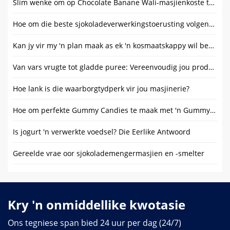
Slim wenke om op Chocolate Banane Wali-masjienkoste te bespaar
Hoe om die beste sjokoladeverwerkingstoerusting volgens jou behoeftes te kies?
Kan jy vir my 'n plan maak as ek 'n kosmaatskappy wil begin?
Van vars vrugte tot gladde puree: Vereenvoudig jou produksielyn
Hoe lank is die waarborgtydperk vir jou masjinerie?
Hoe om perfekte Gummy Candies te maak met 'n Gummy Mould Machine
Is jogurt 'n verwerkte voedsel? Die Eerlike Antwoord
Gereelde vrae oor sjokolademengermasjien en -smelter
Kry 'n onmiddellike kwotasie
Ons tegniese span bied 24 uur per dag (24/7)