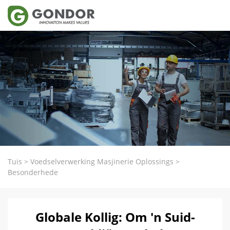
Tuis
>
Voedselverwerking Masjinerie Oplossings
>
Besonderhede
Globale Kollig: Om 'n Suid-