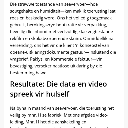
Die strawwe toestande van seevervoer—hoë
soutgehalte en humiditeit—kan maklik toerusting laat
roes en beskadig word. Ons het volledig toegemaak
gebruik, berokingsvrye houtkratte vir verpakking,
beveilig die inhoud met veelvuldige lae vogbestande
rekfilm en skokabsorberende skuim. Onmiddellik na
versending, ons het vir die kliënt 'n konsepstel van
doeane-uitklaringsdokumente gestuur—insluitend die
vragbrief, Paklys, en Kommersiële faktuur—vir
bevestiging, verseker naatlose uitklaring by die
bestemming hawe.
Resultate: Die data en video
spreek vir hulself
Na byna 'n maand van seevervoer, die toerusting het
veilig by mnr. H se fabriek. Met ons afgeleë video-
leiding, Mnr. H het die aanskakeling en