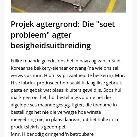
Projek agtergrond: Die "soet
probleem" agter
besigheidsuitbreiding
Etlike maande gelede, ons het 'n navraag van 'n Suid-
Koreaanse bakkery-eienaar ontvang (na wie ons sal
verwys as mnr. H om sy privaatheid te beskerm). Mnr.
H se fabriek produseer hoofsaaklik daaglikse gebruik
pasta en gebak wat plaaslik uiters gewild is. Soos hul
mark gegroei het, hul bestellingsvolume het die
afgelope ses maande gestyg. Egter, die toename in
bestellings het nie die verwagte hoë winste
meegebring nie; in plaas daarvan, dit het hulle in 'n
produksiekrisis gedompel.
Mnr. H benodig dringend 'n betroubare