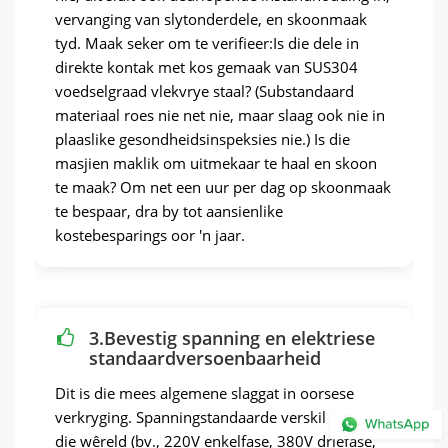
vervanging van slytonderdele, en skoonmaak
tyd. Maak seker om te verifieer:Is die dele in
direkte kontak met kos gemaak van SUS304
voedselgraad vlekvrye staal? (Substandaard
materiaal roes nie net nie, maar slaag ook nie in
plaaslike gesondheidsinspeksies nie.) Is die
masjien maklik om uitmekaar te haal en skoon
te maak? Om net een uur per dag op skoonmaak
te bespaar, dra by tot aansienlike
kostebesparings oor 'n jaar.
3.Bevestig spanning en elektriese
standaardversoenbaarheid
Dit is die mees algemene slaggat in oorsese
verkryging. Spanningstandaarde verskil wyd oor
die wêreld (bv., 220V enkelfase, 380V driefase,