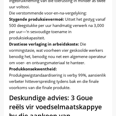
ingebruikneming van die toerusting in minder as twee
uur voltooi.
Die verstommende voor-en-na-vergelyking:
Stygende produksievermoë:
Uitset het gestyg vanaf
500 deegstukke per uur handmatig verwerk na 3,000
per uur—'n sesvoudige toename in
produksiekapasiteit.
Drastiese verlaging in arbeidskoste:
Die
vormingstasie, wat voorheen vier geskoolde werkers
benodig het, benodig nou net een algemene operateur
om voer- en ontvangsmateriaal te hanteer.
Produkkonsekwentheid:
Produkgewigstandaardisering is verby 99%, aansienlik
verbeter hitteverspreiding tydens bak en die finale
voorkoms van die finale produkte.
Deskundige advies: 3 Goue
reëls vir voedselmaatskappye
by die aankoop van