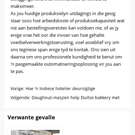
maksimeer.
As jou huidige produksielyn uitdagings in die gesig
staar soos hoë arbeidskoste of produksiekapasiteit wat
nie aan bestellingsvereistes kan voldoen nie, of as jy
enige vrae het oor die invoer van hoë gehalte
voedselverwerkingstoerusting, voel asseblief vry om
ons tegniese span enige tyd te kontak. Ons sien uit
daarna om ons professionele kundigheid te benut om
'n pasgemaakte outomatiseringsoplossing vir jou aan
te pas.
Vorige:
Hoe 'n Indiese hotelier deursigtige
ysblokmasjiene vir 'n kommersiële ambags-
Volgende:
Doughnut-masjien help Duitse bakkery met
ysonderneming geëvalueer het
dubbele produksiekapasiteit
Verwante gevalle