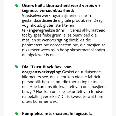
Uiters hoë akkuraatheid word vereis vir
tegniese versoenbaarheid:
Voedselverwerkingsmasjinerie is nie 'n
gestandaardiseerde digitale produk nie. Deeg
voginhoud, gluten sterkte, en
teikengewigreekse (Mnr. H vereis akkuraatheid
tot by spesifieke gram) alles beïnvloed die
masjien se werkverrigting direk. As die
parameters nie ooreenstem nie, die masjien sal
niks meer wees as 'n hoop skrootmetaal sodra
dit afgelewer is nie.
Die "Trust Black Box" van
oorgrensverkryging:
Geskei deur duisende
kilometers see, die kliënt kan nie die fabriek
persoonlik besoek om die toerusting te toets
nie. Hoe kan ons die kwaliteit van ons masjiene
bewys? Hoe kan ons die sekuriteit van fondse
na betaling verseker? Dit is kwessies wat hom
uiters kommer wek.
Komplekse internasionale logistiek,