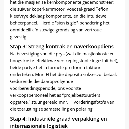
het die masjien se kernkomponente gedemonstreer:
die suiwer koperkernmotor, voedsel-graad Teflon
kleefvrye deklaag komponente, en die intuïtiewe
beheerpaneel. Hierdie "sien is glo"-benadering het
onmiddellik 'n stewige grondslag van vertroue
gevestig.
Stap 3: Streng kontrak en naverkoopdiens
Na bevestiging van die prys (wat die masjienkoste en
hoogs koste-effektiewe verskepingsfooie ingesluit het),
beide partye het 'n formele pro forma faktuur
onderteken. Mnr. H het die deposito suksesvol betaal.
Gedurende die daaropvolgende
voorbereidingsperiode, ons voorste
verkoopspersoneel het as “projekbestuurders
opgetree,” stuur gereeld mnr. H vorderingsfoto's van
die toerusting se samestelling en polering.
Stap 4: Industriële graad verpakking en
internasionale logistiek