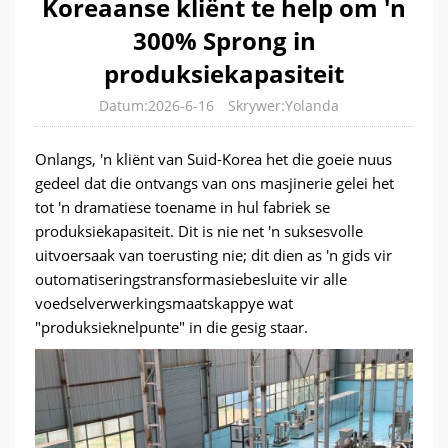
Koreaanse kliënt te help om 'n
300% Sprong in
produksiekapasiteit
Datum:2026-6-16
Skrywer:Yolanda
Onlangs, 'n kliënt van Suid-Korea het die goeie nuus
gedeel dat die ontvangs van ons masjinerie gelei het
tot 'n dramatiese toename in hul fabriek se
produksiekapasiteit. Dit is nie net 'n suksesvolle
uitvoersaak van toerusting nie; dit dien as 'n gids vir
outomatiseringstransformasiebesluite vir alle
voedselverwerkingsmaatskappye wat
"produksieknelpunte" in die gesig staar.