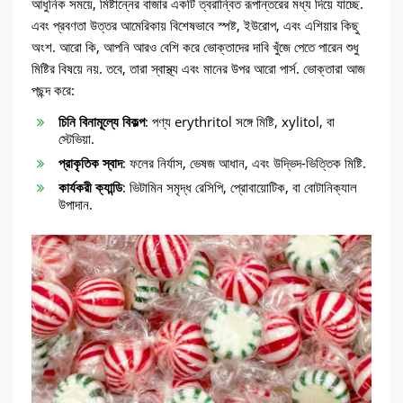
আধুনিক সময়ে, মিষ্টান্নের বাজার একটি ত্বরান্বিত রূপান্তরের মধ্য দিয়ে যাচ্ছে.
এবং প্রবণতা উত্তর আমেরিকায় বিশেষভাবে স্পষ্ট, ইউরোপ, এবং এশিয়ার কিছু
অংশ. আরো কি, আপনি আরও বেশি করে ভোক্তাদের দাবি খুঁজে পেতে পারেন শুধু
মিষ্টির বিষয়ে নয়. তবে, তারা স্বাস্থ্য এবং মানের উপর আরো পার্স. ভোক্তারা আজ
পছন্দ করে:
চিনি বিনামূল্যে বিকল্প
: পণ্য erythritol সঙ্গে মিষ্টি, xylitol, বা
স্টেভিয়া.
প্রাকৃতিক স্বাদ
: ফলের নির্যাস, ভেষজ আধান, এবং উদ্ভিদ-ভিত্তিক মিষ্টি.
কার্যকরী ক্যান্ডি
: ভিটামিন সমৃদ্ধ রেসিপি, প্রোবায়োটিক, বা বোটানিক্যাল
উপাদান.