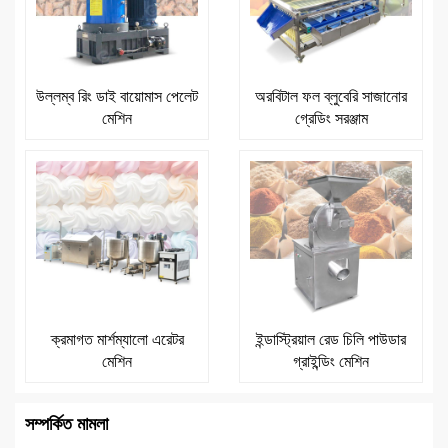
উল্লম্ব রিং ডাই বায়োমাস পেলেট
অরবিটাল ফল ব্লুবেরি সাজানোর
মেশিন
গ্রেডিং সরঞ্জাম
ক্রমাগত মার্শম্যালো এরেটর
ইন্ডাস্ট্রিয়াল রেড চিলি পাউডার
মেশিন
গ্রাইন্ডিং মেশিন
সম্পর্কিত মামলা