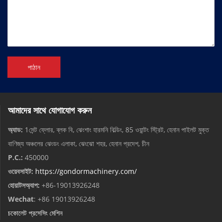
পাঠান
আমাদের সাথে যোগাযোগ করুন
অ্যাড:
1সেন্ট ফ্লোর, ব্লক বি, ঝেংশাং হারমনি বিল্ডিং, 85 ওয়ান্টং স্ট্রিট, হেনান পাইলট মুক্ত
বাণিজ্য অঞ্চলের ঝেংডং এলাকা, ঝেংঝো শহর, হেনান প্রদেশ, চীন
P.C.:
450000
ওয়েবসাইট:
https://gondormachinery.com/
হোয়াটসঅ্যাপ:
+86-19013926248
Wechat
: +86 19013926248
চকোলেট প্রসেসিং মেশিন