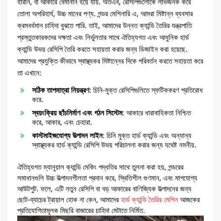
হারান, বা আকারে বেমানান হয়ে যায়. অতএব, রেসিপিগুলোকে লাভজনক করে
তোলা অপরিহার্য, উচ্চ মানের পণ্য. গন্ডর মেশিনারি এ, আমরা মিষ্টান্ন ব্যবসার
ক্রমবর্ধমান চাহিদা বুঝতে পারি. তাই, আমাদের উন্নত ক্যান্ডি তৈরির যন্ত্রপাতি
প্রস্তুতকারকদের দক্ষতা এবং নির্ভুলতার সাথে ঐতিহ্যগত এবং আধুনিক হার্ড
ক্যান্ডি উভয় রেসিপি তৈরি করতে সহায়তা করার জন্য ডিজাইন করা হয়েছে.
আমাদের প্রযুক্তি কীভাবে স্বাস্থ্যকর মিষ্টান্নের দিকে পরিবর্তন করতে সহায়তা করে
তা এখানে:
সঠিক তাপমাত্রা নিয়ন্ত্রণ
: চিনি-মুক্ত রেসিপিগুলিতে স্ফটিককরণ প্রতিরোধ
করে.
স্বয়ংক্রিয় ছাঁচনির্মাণ এবং গঠন সিস্টেম
: আকারে ধারাবাহিকতা নিশ্চিত
করে, আকার, এবং চেহারা.
কাস্টমাইজযোগ্য উত্পাদন লাইন
: চিনি মুক্ত হার্ড ক্যান্ডি এবং অন্যান্য
স্বাস্থ্যকর হার্ড ক্যান্ডি রেসিপি উভয় পরিচালনা করার জন্য যথেষ্ট নমনীয়.
ঐতিহ্যগত ম্যানুয়াল ক্যান্ডি মেকিং পদ্ধতির সাথে তুলনা করা হয়, গন্ডরের
সমাধানগুলি উচ্চ উত্পাদনশীলতা প্রদান করে, স্থিতিশীল গুণমান, এবং মাপযোগ্য
আউটপুট. ফলে, এটি নতুন রেসিপি বা বড় আকারের বাণিজ্যিক উত্পাদনের জন্য
ছোট-ব্যাচের ট্রায়াল হোক না কেন, আমাদের
হার্ড ক্যান্ডি তৈরির মেশিন
আজকের
প্রতিযোগিতামূলক মিছরি বাজারের চাহিদা মেটাতে নির্মিত.