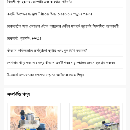
বিদেশী গ্রাহকদের কোম্পানি এবং কারখানা পরিদর্শন
ক্যান্ডি উৎপাদন সরঞ্জাম নির্বাচনের উপর ভোক্তাদের পছন্দের প্রভাব
চকোলেটের জন্য মেলাঞ্জার স্টোন গ্রাইন্ডার মেশিন সম্পর্কে প্রায়শই জিজ্ঞাসিত প্রশ্নাবলী
চকোলেট প্রসেসিং FAQs
কীভাবে কার্যকরভাবে মার্শম্যালো ক্যান্ডি এবং ফুল তৈরি করবেন?
পেশাদার খাদ্য শুকানোর জন্য কীভাবে একটি গরম বায়ু সঞ্চালন ওভেন ব্যবহার করবেন
ই-কমার্স অপারেশনাল সক্ষমতা বাড়াতে আলিবাবা থেকে শিখুন
সম্পর্কিত পণ্য