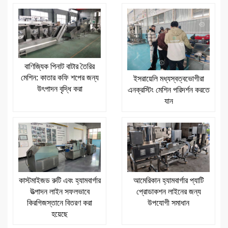
বাণিজ্যিক পিনাট বাটার তৈরির
মেশিন: কাতার কফি শপের জন্য
ইসরায়েলি মধ্যস্বত্বভোগীরা
উৎপাদন বৃদ্ধি করা
এনক্রস্টিং মেশিন পরিদর্শন করতে
যান
কাস্টমাইজড রুটি এবং হ্যামবার্গার
আমেরিকান হ্যামবার্গার প্যাটি
উত্পাদন লাইন সফলভাবে
প্রোডাকশন লাইনের জন্য
কিরগিজস্তানে বিতরণ করা
উপযোগী সমাধান
হয়েছে