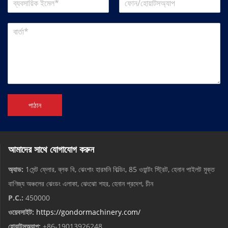
পাঠান
আমাদের সাথে যোগাযোগ করুন
অ্যাড:
1সেন্ট ফ্লোর, ব্লক বি, ঝেংশাং হারমনি বিল্ডিং, 85 ওয়ান্টং স্ট্রিট, হেনান পাইলট মুক্ত
বাণিজ্য অঞ্চলের ঝেংডং এলাকা, ঝেংঝো শহর, হেনান প্রদেশ, চীন
P.C.:
450000
ওয়েবসাইট:
https://gondormachinery.com/
হোয়াটসঅ্যাপ:
+86-19013926248